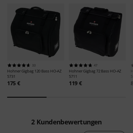
33
47
Hohner
Gigbag 120 Bass HO-AZ
Hohner
Gigbag 72 Bass HO-AZ
5731
5711
5
175 €
119 €
2
Kundenbewertungen