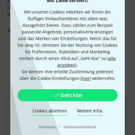
Mit Liebe serviert!
Auch die Qualität und das hendling ist sehr positiv.
Grundsätzlich ein sehr guter Kauf bin sehr zufrieden.
Mit unseren Cookies möchten wir Ihnen ein
Nur zu empfehlen
fluffiges Einkaufserlebnis mit allem was
dazugehört bieten. Dazu zählen zum Beispiel
0
0
BEWERTUNG MELDEN
passende Angebote, personalisierte Anzeigen
und das Merken von Einstellungen. Wenn das für
Sie okay ist, stimmen Sie der Nutzung von Cookies
für Präferenzen, Statistiken und Marketing
Alle Bewertungen lesen
einfach durch einen Klick auf „Geht klar“ zu (
alle
anzeigen
).
Sie können Ihre erteilte Zustimmung jederzeit
über die Cookie-Einstellungen (
hier
) widerrufen.
Alternativen vergleichen
Geht klar
Cookies ablehnen
Weitere Infos
·
Impressum
Datenschutzhinweise