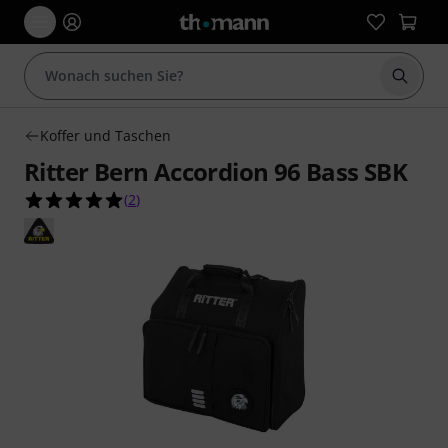
Suche 
Koffer und Taschen
Ritter Bern Accordion 96 Bass SBK
5.0 von 5 Sternen aus 2 Kundenbewertungen
(
2
)