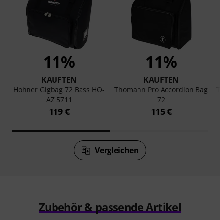
11%
11%
KAUFTEN
KAUFTEN
Hohner Gigbag 72 Bass HO-
Thomann Pro Accordion Bag
T
AZ 5711
72
119 €
115 €
Vergleichen
Zubehör & passende Artikel