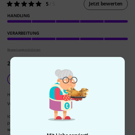
Jetzt bewerten
5
/ 5
HANDLING
VERARBEITUNG
Bewertungsrichtlinien
2
Rezensionen
A1
auf 1400 10.09.2025
Handling
Verarbeitung
Ich habe es für meine 5 Reihige Harmonika bestellt und es
passt
wie dafür gemacht.