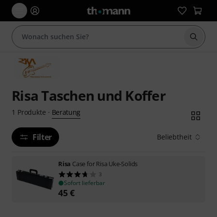
Suche 
Risa Taschen und Koffer
Beratung
1
Produkte
·
Filter
Beliebtheit
Risa
Case for Risa Uke-Solids
3
Sofort lieferbar
45
€