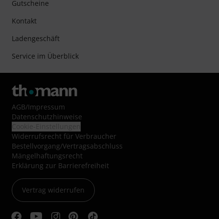
Gutscheine
Kontakt
Ladengeschäft
Service im Überblick
AGB
/
Impressum
Datenschutzhinweise
Cookie-Einstellungen
Widerrufsrecht für Verbraucher
Bestellvorgang/Vertragsabschluss
Mängelhaftungsrecht
Erklärung zur Barrierefreiheit
Vertrag widerrufen