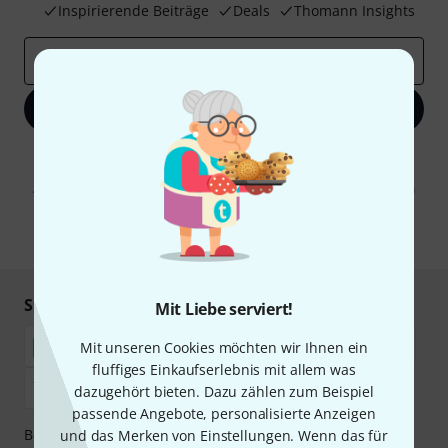
Inspirierende Beiträge
Deals
Thomann Insights
E-Mail-Adresse
*
Jetzt anmelden
Mit Klick auf „Jetzt anmelden“ stimmen Sie dem Erhalt von E-Mail-
Werbung und einer Messung des E-Mail-Nutzungsverhaltens zu. Die
Abmeldung ist jederzeit möglich. Weitere Informationen finden Sie in
unseren
Datenschutzhinweisen
.
* Pflichtfeld
Sicher einkaufen & bezahlen
Mit Liebe serviert!
Mit unseren Cookies möchten wir Ihnen ein
fluffiges Einkaufserlebnis mit allem was
dazugehört bieten. Dazu zählen zum Beispiel
passende Angebote, personalisierte Anzeigen
Bezahlen Sie vertraulich und sicher per Nachnahme,
und das Merken von Einstellungen. Wenn das für