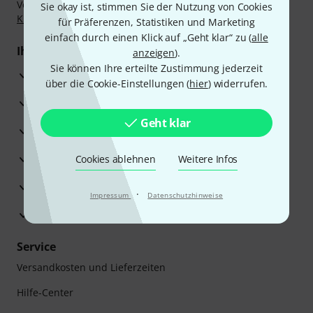
Vorkasse, PayPal, Amazon Pay,
Klarna Sofort bezahlen
,
Sie okay ist, stimmen Sie der Nutzung von Cookies
Klarna Ratenzahlung
oder Kreditkarte.
für Präferenzen, Statistiken und Marketing
einfach durch einen Klick auf „Geht klar“ zu (
alle
Ihre Vorteile
anzeigen
).
Sie können Ihre erteilte Zustimmung jederzeit
3 Jahre Thomann Garantie
über die Cookie-Einstellungen (
hier
) widerrufen.
30 Tage Money-Back-Garantie
Geht klar
Reparaturservice
Beratung durch Fachexperten
Cookies ablehnen
Weitere Infos
Zufriedenheitsgarantie
·
Impressum
Datenschutzhinweise
Europas größtes Versandlager
Service
Versandkosten und Lieferzeiten
Hilfe-Center