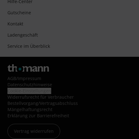
Hilfe-Center
Gutscheine
Kontakt
Ladengeschäft
Service im Überblick
AGB
/
Impressum
Datenschutzhinweise
Cookie-Einstellungen
Widerrufsrecht für Verbraucher
Bestellvorgang/Vertragsabschluss
Mängelhaftungsrecht
Erklärung zur Barrierefreiheit
Vertrag widerrufen