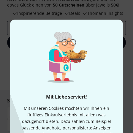
etwas Glück einen von
50 Gutscheinen
über jeweils
50€
!
Inspirierende Beiträge
Deals
Thomann Insights
E-Mail-Adresse
*
Jetzt anmelden
Mit Klick auf „Jetzt anmelden“ stimmen Sie dem Erhalt von E-Mail-
Werbung und einer Messung des E-Mail-Nutzungsverhaltens zu. Die
Abmeldung ist jederzeit möglich. Weitere Informationen finden Sie in
unseren
Datenschutzhinweisen
.
* Pflichtfeld
Mit Liebe serviert!
Sicher einkaufen & bezahlen
Mit unseren Cookies möchten wir Ihnen ein
fluffiges Einkaufserlebnis mit allem was
dazugehört bieten. Dazu zählen zum Beispiel
passende Angebote, personalisierte Anzeigen