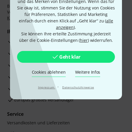
und das Merken von Einstellungen. Wenn das für
Bezahlen Sie vertraulich und sicher per Nachnahme,
Sie okay ist, stimmen Sie der Nutzung von Cookies
Vorkasse, PayPal, Amazon Pay,
Klarna Sofort bezahlen
,
für Präferenzen, Statistiken und Marketing
Klarna Ratenzahlung
oder Kreditkarte.
einfach durch einen Klick auf „Geht klar“ zu (
alle
anzeigen
).
Ihre Vorteile
Sie können Ihre erteilte Zustimmung jederzeit
über die Cookie-Einstellungen (
hier
) widerrufen.
3 Jahre Thomann Garantie
30 Tage Money-Back-Garantie
Geht klar
Reparaturservice
Cookies ablehnen
Weitere Infos
Beratung durch Fachexperten
·
Zufriedenheitsgarantie
Impressum
Datenschutzhinweise
Europas größtes Versandlager
Service
Versandkosten und Lieferzeiten