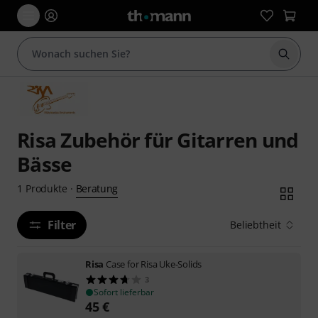
Suche 
Risa Zubehör für Gitarren und
Bässe
Beratung
1
Produkte
·
Filter
Beliebtheit
Risa
Case for Risa Uke-Solids
3
Sofort lieferbar
45
€