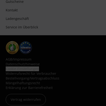
Gutscheine
Kontakt
Ladengeschäft
Service im Überblick
AGB
/
Impressum
Datenschutzhinweise
Cookie-Einstellungen
Widerrufsrecht für Verbraucher
Bestellvorgang/Vertragsabschluss
Mängelhaftungsrecht
Erklärung zur Barrierefreiheit
Vertrag widerrufen