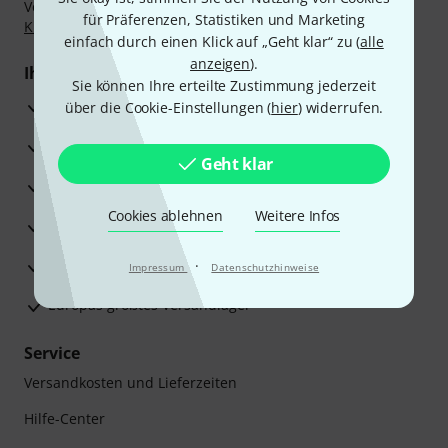
Vorkasse, PayPal, Amazon Pay,
Klarna Sofort bezahlen
,
für Präferenzen, Statistiken und Marketing
Klarna Ratenzahlung
oder Kreditkarte.
einfach durch einen Klick auf „Geht klar“ zu (
alle
anzeigen
).
Ihre Vorteile
Sie können Ihre erteilte Zustimmung jederzeit
3 Jahre Thomann Garantie
über die Cookie-Einstellungen (
hier
) widerrufen.
30 Tage Money-Back-Garantie
Geht klar
Reparaturservice
Cookies ablehnen
Weitere Infos
Beratung durch Fachexperten
Zufriedenheitsgarantie
·
Impressum
Datenschutzhinweise
Europas größtes Versandlager
Service
Versandkosten und Lieferzeiten
Hilfe-Center