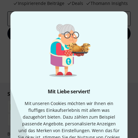
Inspirierende Beiträge
Deals
Thomann Insights
E-Mail-Adresse
*
Jetzt anmelden
Mit Klick auf „Jetzt anmelden“ stimmen Sie dem Erhalt von E-Mail-
Werbung und einer Messung des E-Mail-Nutzungsverhaltens zu. Die
Abmeldung ist jederzeit möglich. Weitere Informationen finden Sie in
unseren
Datenschutzhinweisen
.
* Pflichtfeld
Mit Liebe serviert!
Sicher einkaufen & bezahlen
Mit unseren Cookies möchten wir Ihnen ein
fluffiges Einkaufserlebnis mit allem was
dazugehört bieten. Dazu zählen zum Beispiel
passende Angebote, personalisierte Anzeigen
und das Merken von Einstellungen. Wenn das für
Bezahlen Sie vertraulich und sicher per Nachnahme,
Sie okay ist, stimmen Sie der Nutzung von Cookies