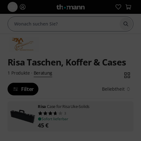
Suche 
Risa Taschen, Koffer & Cases
Beratung
1
Produkte
·
Filter
Beliebtheit
Risa
Case for Risa Uke-Solids
3
Sofort lieferbar
45
€