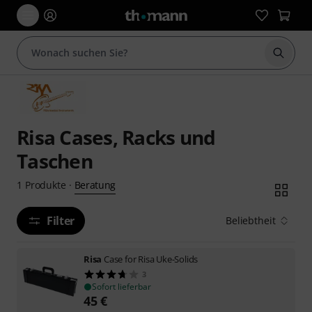
Suche 
Risa Cases, Racks und
Taschen
Beratung
1
Produkte
·
Filter
Beliebtheit
Risa
Case for Risa Uke-Solids
3
Sofort lieferbar
45
€