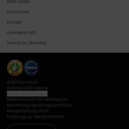
Hilfe-Center
Gutscheine
Kontakt
Ladengeschäft
Service im Überblick
AGB
/
Impressum
Datenschutzhinweise
Cookie-Einstellungen
Widerrufsrecht für Verbraucher
Bestellvorgang/Vertragsabschluss
Mängelhaftungsrecht
Erklärung zur Barrierefreiheit