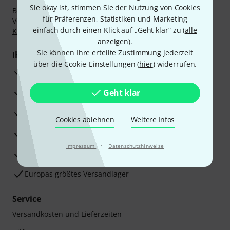
Sie okay ist, stimmen Sie der Nutzung von Cookies
Bezahlen Sie vertraulich und sicher per Nachnahme,
für Präferenzen, Statistiken und Marketing
Vorkasse, PayPal, Amazon Pay,
Klarna Sofort bezahlen
,
einfach durch einen Klick auf „Geht klar“ zu (
alle
Klarna Ratenzahlung
oder Kreditkarte.
anzeigen
).
Sie können Ihre erteilte Zustimmung jederzeit
Ihre Vorteile
über die Cookie-Einstellungen (
hier
) widerrufen.
3 Jahre Thomann Garantie
30 Tage Money-Back-Garantie
Geht klar
Reparaturservice
Cookies ablehnen
Weitere Infos
Beratung durch Fachexperten
·
Impressum
Datenschutzhinweise
Zufriedenheitsgarantie
Europas größtes Versandlager
Service
Versandkosten und Lieferzeiten