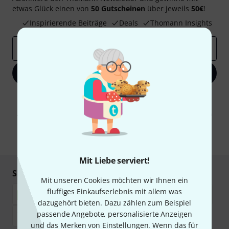
etwas Glück einen von
50 Gutscheinen
über jeweils
50€
!
Inspirierende Beiträge
Deals
Thomann Insights
E-Mail-Adresse
*
Jetzt anmelden
Mit Klick auf „Jetzt anmelden“ stimmen Sie dem Erhalt von E-Mail-
Werbung und einer Messung des E-Mail-Nutzungsverhaltens zu. Die
Abmeldung ist jederzeit möglich. Weitere Informationen finden Sie in
unseren
Datenschutzhinweisen
.
* Pflichtfeld
Mit Liebe serviert!
Sicher einkaufen & bezahlen
Mit unseren Cookies möchten wir Ihnen ein
fluffiges Einkaufserlebnis mit allem was
dazugehört bieten. Dazu zählen zum Beispiel
passende Angebote, personalisierte Anzeigen
und das Merken von Einstellungen. Wenn das für