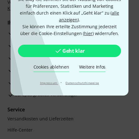
Vorkasse, PayPal, Amazon Pay,
Klarna Sofort bezahlen
,
für Präferenzen, Statistiken und Marketing
Klarna Ratenzahlung
oder Kreditkarte.
einfach durch einen Klick auf „Geht klar“ zu (
alle
anzeigen
).
Ihre Vorteile
Sie können Ihre erteilte Zustimmung jederzeit
3 Jahre Thomann Garantie
über die Cookie-Einstellungen (
hier
) widerrufen.
30 Tage Money-Back-Garantie
Geht klar
Reparaturservice
Cookies ablehnen
Weitere Infos
Beratung durch Fachexperten
Zufriedenheitsgarantie
·
Impressum
Datenschutzhinweise
Europas größtes Versandlager
Service
Versandkosten und Lieferzeiten
Hilfe-Center