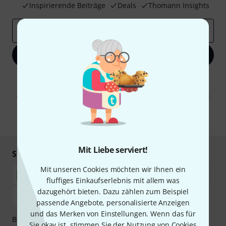
Inspirierende Beiträge
Deals
Thomann Insights
E-Mail-Adresse
*
Jetzt anmelden
Mit Klick auf „Jetzt anmelden“ stimmen Sie dem Erhalt von E-Mail-
Werbung und einer Messung des E-Mail-Nutzungsverhaltens zu. Die
Abmeldung ist jederzeit möglich. Weitere Informationen finden Sie in
unseren
Datenschutzhinweisen
.
* Pflichtfeld
Mit Liebe serviert!
Sicher einkaufen & bezahlen
Mit unseren Cookies möchten wir Ihnen ein
fluffiges Einkaufserlebnis mit allem was
dazugehört bieten. Dazu zählen zum Beispiel
passende Angebote, personalisierte Anzeigen
und das Merken von Einstellungen. Wenn das für
Bezahlen Sie vertraulich und sicher per Nachnahme,
Sie okay ist, stimmen Sie der Nutzung von Cookies