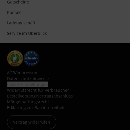
Gutscheine
Kontakt
Ladengeschäft
Service im Überblick
AGB
/
Impressum
Datenschutzhinweise
Cookie-Einstellungen
Widerrufsrecht für Verbraucher
Bestellvorgang/Vertragsabschluss
Mängelhaftungsrecht
Erklärung zur Barrierefreiheit
Vertrag widerrufen