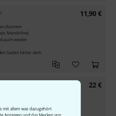
11,90
€
n
g an dünnem
njo, Mandoline)
nd auch wieder
 den Saiten hinter dem
22
€
isches Rindsleder mit
is mit allem was dazugehört
der Oberfläche einen
rte Anzeigen und das Merken von