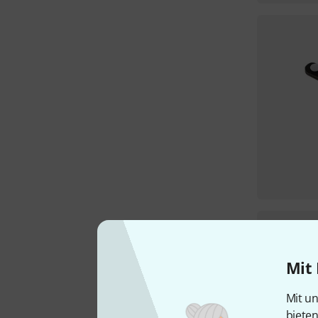
Mit 
Mit un
biete