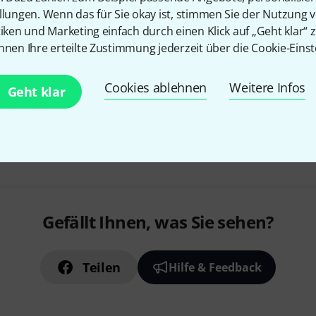
authentischen Used-Look / Pat
llungen. Wenn das für Sie okay ist, stimmen Sie der Nutzung 
robustes Sattlergarn verleiht 
tiken und Marketing einfach durch einen Klick auf „Geht klar“ z
markante Kontur
nnen Ihre erteilte Zustimmung jederzeit über die Cookie-Einst
Sofort lieferbar
Cookies ablehnen
Weitere Infos
Geht klar
Kostenloser Versand ab 2
Alle Preise inkl. MwSt.
Gefällt Ihnen, was Sie sehen?
Teilen
Hilfe & Feedback