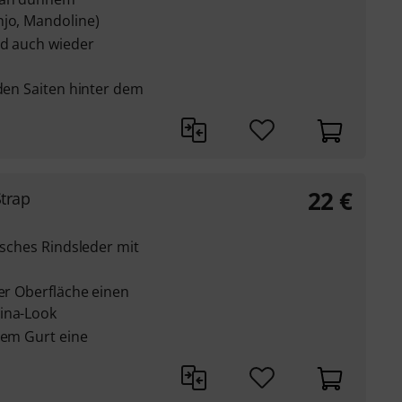
njo, Mandoline)
nd auch wieder
 den Saiten hinter dem
22
€
trap
isches Rindsleder mit
der Oberfläche einen
ina-Look
dem Gurt eine