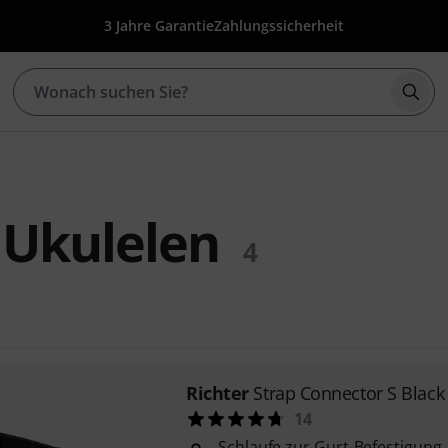
3 Jahre Garantie
Zahlungssicherheit
Such
 Ukulelen
4
Richter
Strap Connector S Black
14
Schlaufe zur Gurt-Befestigun