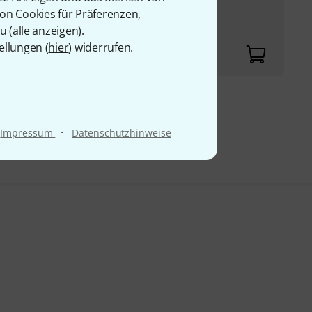
ina-Look
von Cookies für Präferenzen,
dem Gurt eine
u (
alle anzeigen
).
ellungen (
hier
) widerrufen.
9 €
·
Impressum
Datenschutzhinweise