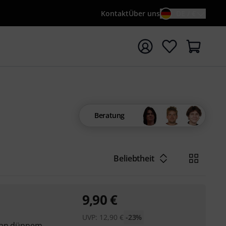
Kontakt
Über uns
DE / €
e mit Suchwort {searchTerm} starten
Beratung
Beliebtheit
9,90
€
UVP:
12,90
€
-23%
g an dünnem