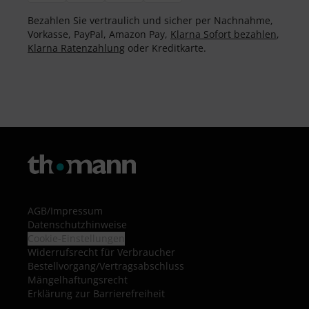
Bezahlen Sie vertraulich und sicher per Nachnahme,
Vorkasse, PayPal, Amazon Pay,
Klarna Sofort bezahlen
,
Klarna Ratenzahlung
oder Kreditkarte.
AGB
/
Impressum
Datenschutzhinweise
Cookie-Einstellungen
Widerrufsrecht für Verbraucher
Bestellvorgang/Vertragsabschluss
Mängelhaftungsrecht
Erklärung zur Barrierefreiheit