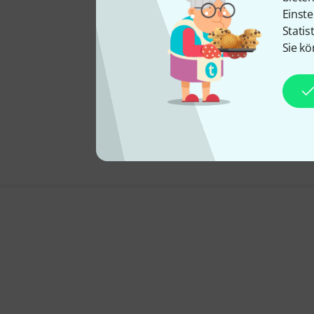
Einste
Statis
Sie kö