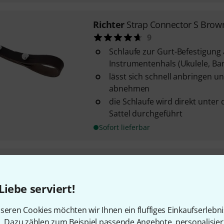
Richter
Strap Connector S Brow
9
Schlaufe zur Gurt-Befestigun
Instrumentenhals (Ukulele, Ba
lässt sich schnell anbringen u
abnehmen
die Schlaufe wird direkt unter
Sattel durchgeführt
Sofort lieferbar
Richter
Vintage Ukulele Strap
9
Liebe serviert!
echtes Leder - robustes italien
mattem Finish
seren Cookies möchten wir Ihnen ein fluffiges Einkaufserlebn
ein spezielles Wachs verleiht 
n. Dazu zählen zum Beispiel passende Angebote, personalisie