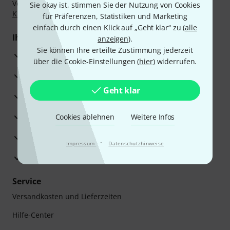
Vorkasse, PayPal, Amazon Pay,
Klarna Sofort bezahlen
,
Sie okay ist, stimmen Sie der Nutzung von Cookies
Klarna Ratenzahlung
oder Kreditkarte.
für Präferenzen, Statistiken und Marketing
einfach durch einen Klick auf „Geht klar“ zu (
alle
Ihre Vorteile
anzeigen
).
Sie können Ihre erteilte Zustimmung jederzeit
3 Jahre Thomann Garantie
über die Cookie-Einstellungen (
hier
) widerrufen.
30 Tage Money-Back-Garantie
Geht klar
Reparaturservice
Beratung durch Fachexperten
Cookies ablehnen
Weitere Infos
Zufriedenheitsgarantie
·
Impressum
Datenschutzhinweise
Europas größtes Versandlager
Service
Versandkosten und Lieferzeiten
Hilfe-Center