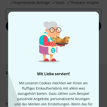
Inspirierende Beiträge
Deals
Thomann Insights
E-Mail-Adresse
*
Jetzt anmelden
Mit Klick auf „Jetzt anmelden“ stimmen Sie dem Erhalt von E-Mail-
Werbung und einer Messung des E-Mail-Nutzungsverhaltens zu. Die
Abmeldung ist jederzeit möglich. Weitere Informationen finden Sie in
unseren
Datenschutzhinweisen
.
* Pflichtfeld
Sicher einkaufen & bezahlen
Mit Liebe serviert!
Mit unseren Cookies möchten wir Ihnen ein
fluffiges Einkaufserlebnis mit allem was
dazugehört bieten. Dazu zählen zum Beispiel
passende Angebote, personalisierte Anzeigen
Bezahlen Sie vertraulich und sicher per Nachnahme,
und das Merken von Einstellungen. Wenn das für