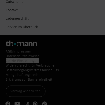
Gutscheine
Kontakt
Ladengeschäft
Service im Überblick
AGB
/
Impressum
Datenschutzhinweise
Cookie-Einstellungen
Widerrufsrecht für Verbraucher
Bestellvorgang/Vertragsabschluss
Mängelhaftungsrecht
Erklärung zur Barrierefreiheit
Vertrag widerrufen