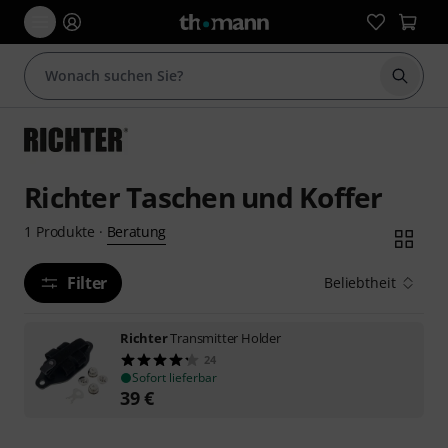
Suche 
Richter Taschen und Koffer
Beratung
1
Produkte
·
Filter
Beliebtheit
Richter
Transmitter Holder
24
Sofort lieferbar
39
€