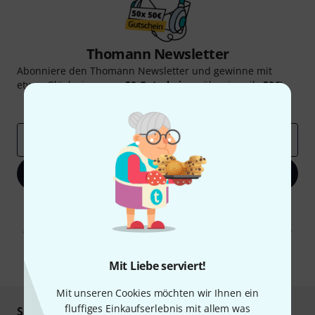
Thomann Newsletter
Abonniere den Thomann Newsletter und gewinne mit
etwas Glück einen von
50 Gutscheinen
über jeweils
50€
!
Inspirierende Beiträge
Deals
Thomann Insights
E-Mail-Adresse
*
Jetzt anmelden
Mit Klick auf „Jetzt anmelden“ stimmen Sie dem Erhalt von E-Mail-
Werbung und einer Messung des E-Mail-Nutzungsverhaltens zu. Die
Abmeldung ist jederzeit möglich. Weitere Informationen finden Sie in
unseren
Datenschutzhinweisen
.
* Pflichtfeld
Mit Liebe serviert!
Mit unseren Cookies möchten wir Ihnen ein
fluffiges Einkaufserlebnis mit allem was
Sicher einkaufen & bezahlen