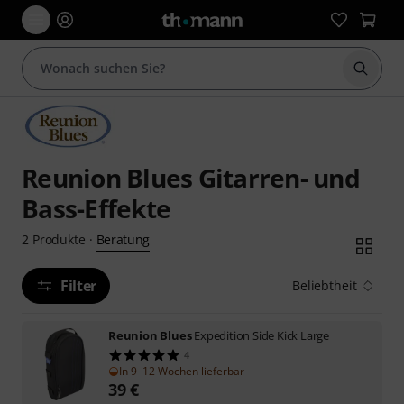
Suche 
Reunion Blues Gitarren- und
Bass-Effekte
Beratung
2
Produkte
·
Filter
Beliebtheit
Reunion Blues
Expedition Side Kick Large
4
In 9–12 Wochen lieferbar
39
€