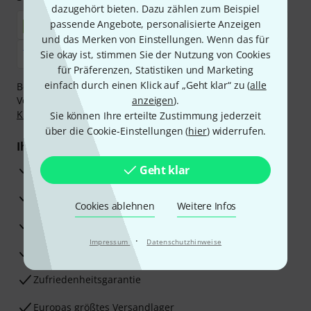
dazugehört bieten. Dazu zählen zum Beispiel
passende Angebote, personalisierte Anzeigen
und das Merken von Einstellungen. Wenn das für
Sie okay ist, stimmen Sie der Nutzung von Cookies
für Präferenzen, Statistiken und Marketing
einfach durch einen Klick auf „Geht klar“ zu (
alle
Bezahlen Sie vertraulich und sicher per Nachnahme,
Vorkasse, PayPal, Amazon Pay,
anzeigen
Klarna Sofort bezahlen
).
,
Klarna Ratenzahlung
oder Kreditkarte.
Sie können Ihre erteilte Zustimmung jederzeit
über die Cookie-Einstellungen (
hier
) widerrufen.
Ihre Vorteile
3 Jahre Thomann Garantie
Geht klar
30 Tage Money-Back-Garantie
Cookies ablehnen
Weitere Infos
Reparaturservice
·
Impressum
Datenschutzhinweise
Beratung durch Fachexperten
Zufriedenheitsgarantie
Europas größtes Versandlager