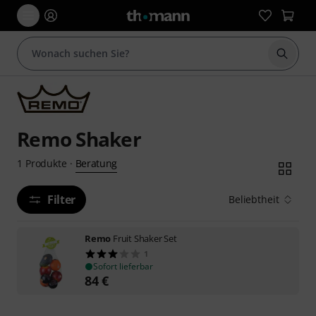
Suche 
Remo Shaker
Beratung
1
Produkte
·
Filter
Beliebtheit
Remo
Fruit Shaker Set
1
Sofort lieferbar
84
€