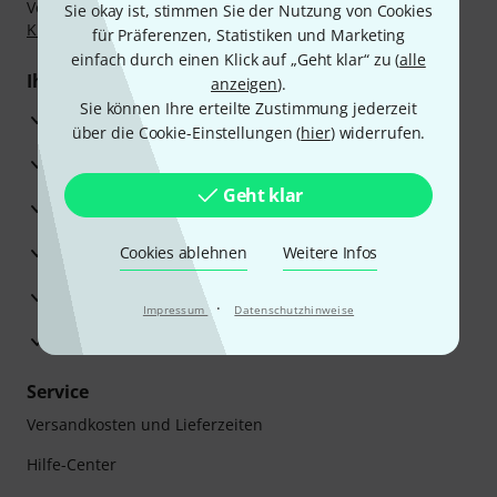
Vorkasse, PayPal, Amazon Pay,
Klarna Sofort bezahlen
,
Sie okay ist, stimmen Sie der Nutzung von Cookies
Klarna Ratenzahlung
oder Kreditkarte.
für Präferenzen, Statistiken und Marketing
einfach durch einen Klick auf „Geht klar“ zu (
alle
Ihre Vorteile
anzeigen
).
Sie können Ihre erteilte Zustimmung jederzeit
3 Jahre Thomann Garantie
über die Cookie-Einstellungen (
hier
) widerrufen.
30 Tage Money-Back-Garantie
Geht klar
Reparaturservice
Beratung durch Fachexperten
Cookies ablehnen
Weitere Infos
Zufriedenheitsgarantie
·
Impressum
Datenschutzhinweise
Europas größtes Versandlager
Service
Versandkosten und Lieferzeiten
Hilfe-Center