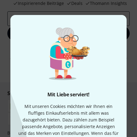
Inspirierende Beiträge
Deals
Thomann Insights
E-Mail-Adresse
*
Jetzt anmelden
Mit Klick auf „Jetzt anmelden“ stimmen Sie dem Erhalt von E-Mail-
Werbung und einer Messung des E-Mail-Nutzungsverhaltens zu. Die
Abmeldung ist jederzeit möglich. Weitere Informationen finden Sie in
unseren
Datenschutzhinweisen
.
* Pflichtfeld
Sicher einkaufen & bezahlen
Mit Liebe serviert!
Mit unseren Cookies möchten wir Ihnen ein
fluffiges Einkaufserlebnis mit allem was
dazugehört bieten. Dazu zählen zum Beispiel
passende Angebote, personalisierte Anzeigen
Bezahlen Sie vertraulich und sicher per Nachnahme,
und das Merken von Einstellungen. Wenn das für