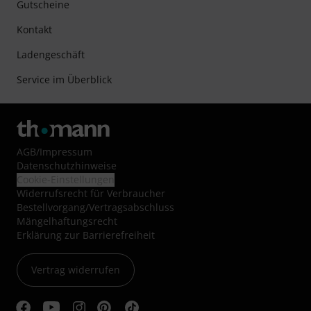
Gutscheine
Kontakt
Ladengeschäft
Service im Überblick
AGB
/
Impressum
Datenschutzhinweise
Cookie-Einstellungen
Widerrufsrecht für Verbraucher
Bestellvorgang/Vertragsabschluss
Mängelhaftungsrecht
Erklärung zur Barrierefreiheit
Vertrag widerrufen