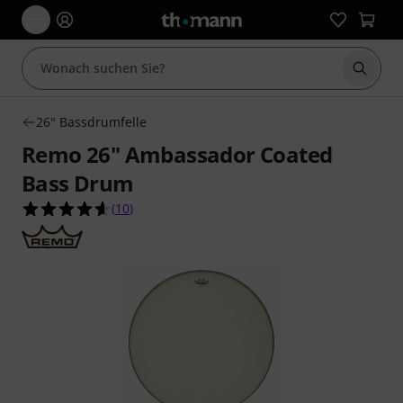
Suche 
26" Bassdrumfelle
Remo 26" Ambassador Coated
Bass Drum
4.6 von 5 Sternen aus 10 Kundenbewertungen
(
10
)