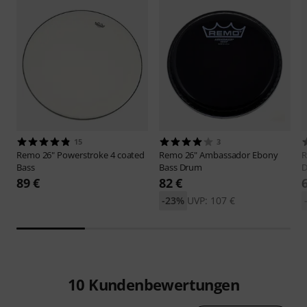
15
3
Remo
26" Powerstroke 4 coated
Remo
26" Ambassador Ebony
Bass
Bass Drum
89 €
82 €
-23%
UVP: 107 €
10
Kundenbewertungen