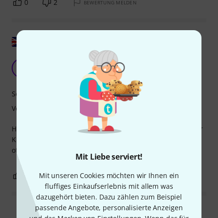
0
2
BEWERTUNG MELDEN
Original zeigen
Hervorragender Klang
N
Nick65 24.07.2023
Sound
Verarbeitung
Habe es auf meinem Silver Sparkle Ludwig. Wirklich runder
Klang. Nicht so tief wie der Emperor, aber mit großem,
offenem Klang. Preiswert und leicht zu stimmen.
Mit Liebe serviert!
0
Mit unseren Cookies möchten wir Ihnen ein
0
BEWERTUNG MELDEN
fluffiges Einkaufserlebnis mit allem was
dazugehört bieten. Dazu zählen zum Beispiel
passende Angebote, personalisierte Anzeigen
Alle Bewertungen lesen