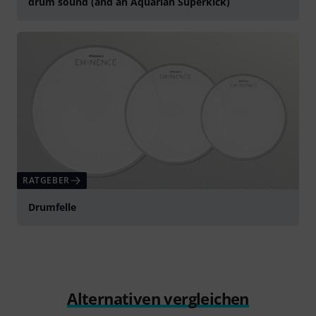
drum sound (and an Aquarian Superkick)
abspielen
RATGEBER
Drumfelle
Alternativen vergleichen