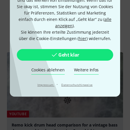
und das Merken von Einstellungen. Wenn das für
Sie okay ist, stimmen Sie der Nutzung von Cookies
für Präferenzen, Statistiken und Marketing
einfach durch einen Klick auf „Geht klar“ zu (
alle
Schon gewusst?
anzeigen
).
Sie können Ihre erteilte Zustimmung jederzeit
Alle
Videos
Ratgeber
über die Cookie-Einstellungen (
hier
) widerrufen.
Geht klar
Cookies ablehnen
Weitere Infos
·
Impressum
Datenschutzhinweise
YOUTUBE
Remo kick drum head comparison for a vintage bass