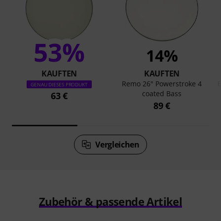
53%
14%
KAUFTEN
KAUFTEN
Remo 26" Powerstroke 4
E
GENAU DIESES PRODUKT
coated Bass
63 €
89 €
Vergleichen
Zubehör & passende Artikel