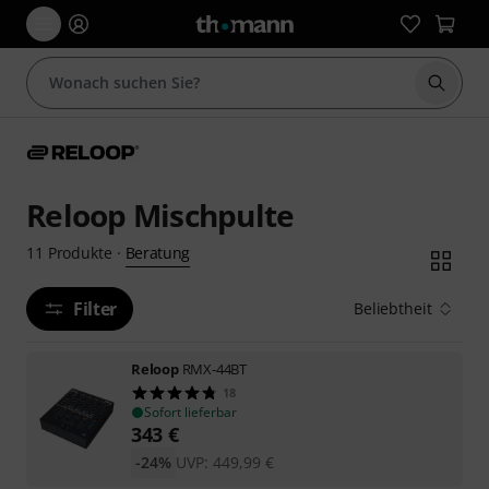
Suche 
Reloop Mischpulte
Beratung
11
Produkte
·
Filter
Beliebtheit
Reloop
RMX-44BT
18
Sofort lieferbar
343
€
-24%
UVP:
449,99
€