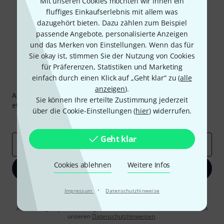
Mit unseren Cookies möchten wir Ihnen ein
fluffiges Einkaufserlebnis mit allem was
dazugehört bieten. Dazu zählen zum Beispiel
passende Angebote, personalisierte Anzeigen
und das Merken von Einstellungen. Wenn das für
Sie okay ist, stimmen Sie der Nutzung von Cookies
für Präferenzen, Statistiken und Marketing
einfach durch einen Klick auf „Geht klar“ zu (
alle
Thomann Newsletter
anzeigen
).
Abonniere den Thomann Newsletter und gewinne mit
Sie können Ihre erteilte Zustimmung jederzeit
etwas Glück einen von
50 Gutscheinen
über jeweils
50€
!
über die Cookie-Einstellungen (
hier
) widerrufen.
Inspirierende Beiträge
Deals
Thomann Insights
Geht klar
E-Mail-Adresse
*
Cookies ablehnen
Weitere Infos
Jetzt anmelden
·
Impressum
Datenschutzhinweise
Mit Klick auf „Jetzt anmelden“ stimmen Sie dem Erhalt von E-Mail-
Werbung und einer Messung des E-Mail-Nutzungsverhaltens zu. Die
Abmeldung ist jederzeit möglich. Weitere Informationen finden Sie in
unseren
Datenschutzhinweisen
.