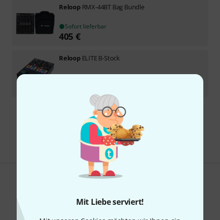
Reloop
RMX-44BT Bag Bundle
Sofort lieferbar
405
€
Reloop
ELITE B-Stock
Sofort lieferbar
1.189
€
Kostenloser Versand ab 29 €
Alle Preise inkl. MwSt.
Gefällt Ihnen, was Sie sehen?
Mit Liebe serviert!
Teilen
Hilfe & Feedback