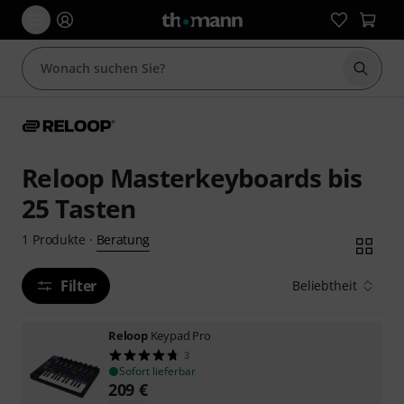
Suche 
Reloop Masterkeyboards bis
25 Tasten
Beratung
1
Produkte
·
Filter
Beliebtheit
Reloop
Keypad Pro
3
Sofort lieferbar
209
€