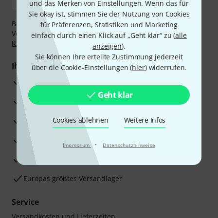
und das Merken von Einstellungen. Wenn das für
Sie okay ist, stimmen Sie der Nutzung von Cookies
Bezahlen Sie vertraulich und sicher per Nachnahme,
für Präferenzen, Statistiken und Marketing
Vorkasse, PayPal, Amazon Pay,
Klarna Sofort bezahlen
,
einfach durch einen Klick auf „Geht klar“ zu (
alle
Klarna Ratenzahlung
oder Kreditkarte.
anzeigen
).
Sie können Ihre erteilte Zustimmung jederzeit
Ihre Vorteile
über die Cookie-Einstellungen (
hier
) widerrufen.
3 Jahre Thomann Garantie
Geht klar
30 Tage Money-Back-Garantie
Reparaturservice
Cookies ablehnen
Weitere Infos
Beratung durch Fachexperten
·
Impressum
Datenschutzhinweise
Zufriedenheitsgarantie
Europas größtes Versandlager
Service
Versandkosten und Lieferzeiten