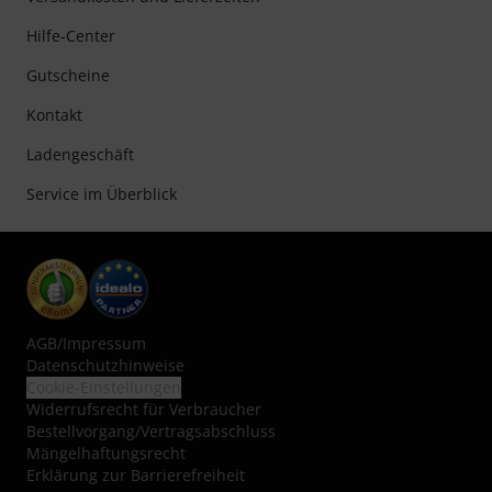
Hilfe-Center
Gutscheine
Kontakt
Ladengeschäft
Service im Überblick
AGB
/
Impressum
Datenschutzhinweise
Cookie-Einstellungen
Widerrufsrecht für Verbraucher
Bestellvorgang/Vertragsabschluss
Mängelhaftungsrecht
Erklärung zur Barrierefreiheit