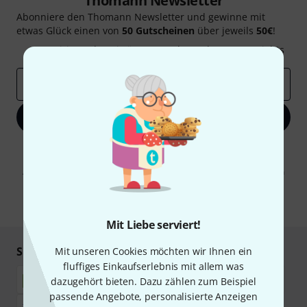
Thomann Newsletter
Abonniere den Thomann Newsletter und gewinne mit
etwas Glück einen von
50 Gutscheinen
über jeweils
50€
!
Inspirierende Beiträge
Deals
Thomann Insights
E-Mail-Adresse
*
Jetzt anmelden
Mit Klick auf „Jetzt anmelden“ stimmen Sie dem Erhalt von E-Mail-
Werbung und einer Messung des E-Mail-Nutzungsverhaltens zu. Die
Abmeldung ist jederzeit möglich. Weitere Informationen finden Sie in
unseren
Datenschutzhinweisen
.
* Pflichtfeld
Mit Liebe serviert!
Sicher einkaufen & bezahlen
Mit unseren Cookies möchten wir Ihnen ein
fluffiges Einkaufserlebnis mit allem was
dazugehört bieten. Dazu zählen zum Beispiel
passende Angebote, personalisierte Anzeigen