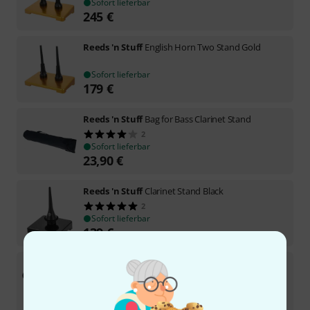
Sofort lieferbar
245
€
Reeds 'n Stuff
English Horn Two Stand Gold
Sofort lieferbar
179
€
Reeds 'n Stuff
Bag for Bass Clarinet Stand
2
Sofort lieferbar
23,90
€
Reeds 'n Stuff
Clarinet Stand Black
2
Sofort lieferbar
139
€
Reeds 'n Stuff
Support Set for English Horn
Sofort lieferbar
409
€