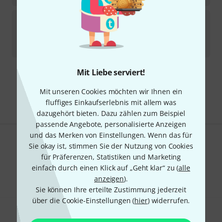
Reeds 'n Stuff
Oboe Stand Gold
Sofort lieferbar
139
€
Mit Liebe serviert!
Kostenloser Versand ab 29 €
Alle Preise inkl. MwSt.
Mit unseren Cookies möchten wir Ihnen ein
fluffiges Einkaufserlebnis mit allem was
dazugehört bieten. Dazu zählen zum Beispiel
passende Angebote, personalisierte Anzeigen
und das Merken von Einstellungen. Wenn das für
Sie okay ist, stimmen Sie der Nutzung von Cookies
Gefällt Ihnen, was Sie sehen?
für Präferenzen, Statistiken und Marketing
Teilen
einfach durch einen Klick auf „Geht klar“ zu (
alle
Hilfe & Feedback
anzeigen
).
Sie können Ihre erteilte Zustimmung jederzeit
über die Cookie-Einstellungen (
hier
) widerrufen.