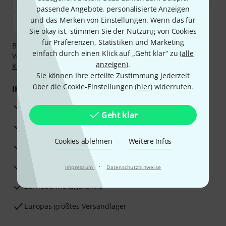
passende Angebote, personalisierte Anzeigen
und das Merken von Einstellungen. Wenn das für
Sie okay ist, stimmen Sie der Nutzung von Cookies
für Präferenzen, Statistiken und Marketing
Bezahlen Sie vertraulich und sicher per Nachnahme,
einfach durch einen Klick auf „Geht klar“ zu (
alle
Vorkasse, PayPal, Amazon Pay,
Klarna Sofort bezahlen
,
anzeigen
).
Klarna Ratenzahlung
oder Kreditkarte.
Sie können Ihre erteilte Zustimmung jederzeit
über die Cookie-Einstellungen (
hier
) widerrufen.
Ihre Vorteile
3 Jahre Thomann Garantie
Geht klar
30 Tage Money-Back-Garantie
Cookies ablehnen
Weitere Infos
Reparaturservice
Beratung durch Fachexperten
·
Impressum
Datenschutzhinweise
Zufriedenheitsgarantie
Europas größtes Versandlager