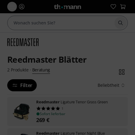
Suche 
Reedmaster Blätter
Beratung
2
Produkte
·
Filter
Beliebtheit
Reedmaster
Ligature Tenor Grass Green
1
Sofort lieferbar
269
€
Reedmaster
Ligature Tenor Night Blue