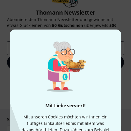
Thomann Newsletter
Abonniere den Thomann Newsletter und gewinne mit
etwas Glück einen von
50 Gutscheinen
über jeweils
50€
!
Inspirierende Beiträge
Deals
Thomann Insights
E-Mail-Adresse
*
Jetzt anmelden
Mit Klick auf „Jetzt anmelden“ stimmen Sie dem Erhalt von E-Mail-
Werbung und einer Messung des E-Mail-Nutzungsverhaltens zu. Die
Abmeldung ist jederzeit möglich. Weitere Informationen finden Sie in
unseren
Datenschutzhinweisen
.
* Pflichtfeld
Mit Liebe serviert!
Mit unseren Cookies möchten wir Ihnen ein
Sicher einkaufen & bezahlen
fluffiges Einkaufserlebnis mit allem was
dazugehört bieten. Dazu zählen zum Beispiel