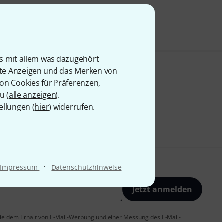
is mit allem was dazugehört
rte Anzeigen und das Merken von
von Cookies für Präferenzen,
u (
alle anzeigen
).
ellungen (
hier
) widerrufen.
·
Impressum
Datenschutzhinweise
Jetzt anmelden
 Sie dem Erhalt von E-Mail-Werbung und einer Messung des E-Mail-