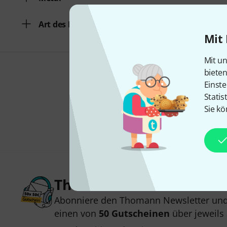
Art des Effekts
Mit 
Mit un
biete
Einste
Statis
Sie kö
Thomann Newsletter
Abonniere den Thomann Newsletter und
einen von
50 Gutscheinen
über jeweils