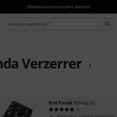
Reparaturservice
3 Jahre Garantie
Such
da Verzerrer
1
Red Panda
Bitmap V2
6
Bitcrusher / Digital Distortion