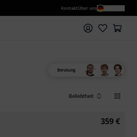
Kontakt
Über uns
DE / €
e mit Suchwort {searchTerm} starten
Beratung
Beliebtheit
359
€