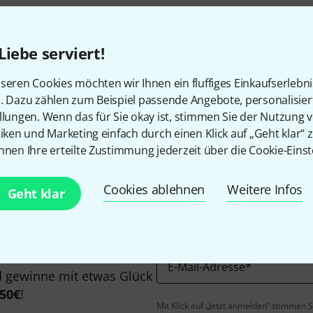
Liebe serviert!
seren Cookies möchten wir Ihnen ein fluffiges Einkaufserlebn
n. Dazu zählen zum Beispiel passende Angebote, personalisie
Gefällt Ihnen, was Sie sehen?
llungen. Wenn das für Sie okay ist, stimmen Sie der Nutzung 
tiken und Marketing einfach durch einen Klick auf „Geht klar“ z
nnen Ihre erteilte Zustimmung jederzeit über die Cookie-Einst
Teilen
Hilfe & Feedback
Cookies ablehnen
Weitere Infos
Geht klar
E-Mail-Adresse
*
 gewinne mit etwas Glück
50€
!
Mit Klick auf „Jetzt anmelden“ stimmen