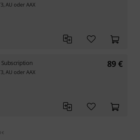
T3, AU oder AAX
89
€
 Subscription
T3, AU oder AAX
9 €