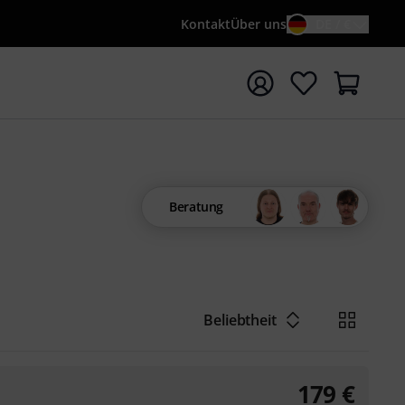
Kontakt
Über uns
DE / €
e mit Suchwort {searchTerm} starten
Beratung
Beliebtheit
179
€