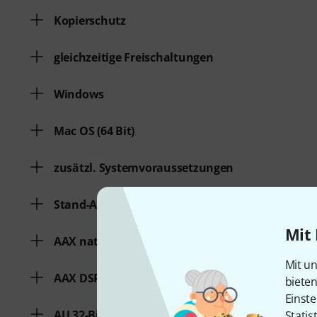
Kopierschutz
gleichzeitige Freischaltungen
Windows
Mac OS (64 Bit)
zusätzl. Systemvoraussetzungen
Stand-Alone-Software
Mit 
AAX native 64-Bit
Mit un
AAX DSP 64-Bit
biete
Einste
AU 32-Bit
Statis