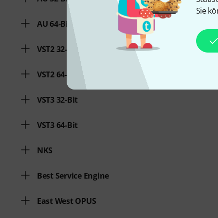
Sie kö
AU 64-Bit
VST2 32-Bit
VST2 64-Bit
VST3 32-Bit
VST3 64-Bit
NKS
Best Service Engine
East West OPUS