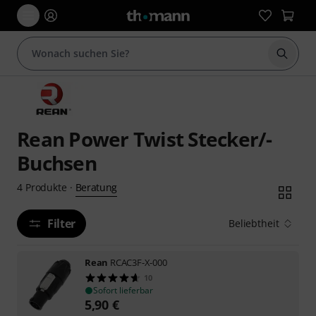
Suche 
Rean Power Twist Stecker/-
Buchsen
Beratung
4
Produkte
·
Filter
Beliebtheit
Rean
RCAC3F-X-000
10
Sofort lieferbar
5,90
€