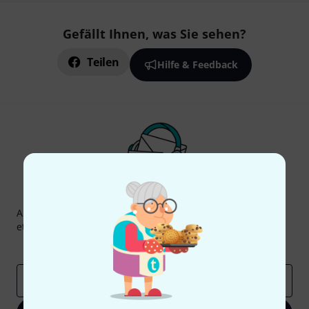
Gefällt Ihnen, was Sie sehen?
Teilen
Hilfe & Feedback
Thomann Newsletter
Abonniere den Thomann Newsletter und gewinne mit
etwas Glück einen von
50 Gutscheinen
über jeweils
50€
!
Inspirierende Beiträge
Deals
Thomann Insights
E-Mail-Adresse
*