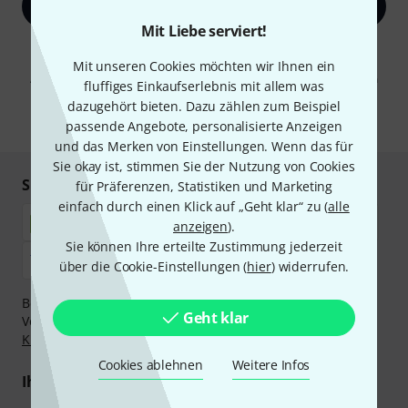
Jetzt anmelden
Mit Liebe serviert!
Mit Klick auf „Jetzt anmelden“ stimmen Sie dem Erhalt von E-Mail-
Werbung und einer Messung des E-Mail-Nutzungsverhaltens zu. Die
Mit unseren Cookies möchten wir Ihnen ein
Abmeldung ist jederzeit möglich. Weitere Informationen finden Sie in
fluffiges Einkaufserlebnis mit allem was
unseren
Datenschutzhinweisen
.
dazugehört bieten. Dazu zählen zum Beispiel
* Pflichtfeld
passende Angebote, personalisierte Anzeigen
und das Merken von Einstellungen. Wenn das für
Sie okay ist, stimmen Sie der Nutzung von Cookies
Sicher einkaufen & bezahlen
für Präferenzen, Statistiken und Marketing
einfach durch einen Klick auf „Geht klar“ zu (
alle
anzeigen
).
Sie können Ihre erteilte Zustimmung jederzeit
über die Cookie-Einstellungen (
hier
) widerrufen.
Bezahlen Sie vertraulich und sicher per Nachnahme,
Geht klar
Vorkasse, PayPal, Amazon Pay,
Klarna Sofort bezahlen
,
Klarna Ratenzahlung
oder Kreditkarte.
Cookies ablehnen
Weitere Infos
Ihre Vorteile