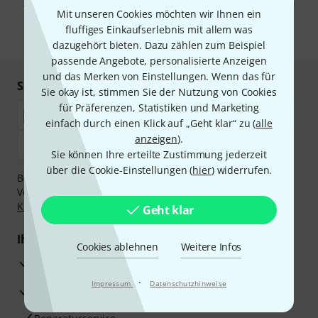
Abmeldung ist jederzeit möglich. Weitere Informationen finden Sie in
Mit unseren Cookies möchten wir Ihnen ein
unseren
Datenschutzhinweisen
.
fluffiges Einkaufserlebnis mit allem was
* Pflichtfeld
dazugehört bieten. Dazu zählen zum Beispiel
passende Angebote, personalisierte Anzeigen
und das Merken von Einstellungen. Wenn das für
Sicher einkaufen & bezahlen
Sie okay ist, stimmen Sie der Nutzung von Cookies
für Präferenzen, Statistiken und Marketing
einfach durch einen Klick auf „Geht klar“ zu (
alle
anzeigen
).
Sie können Ihre erteilte Zustimmung jederzeit
über die Cookie-Einstellungen (
hier
) widerrufen.
Bezahlen Sie vertraulich und sicher per Nachnahme,
Vorkasse, PayPal, Amazon Pay,
Klarna Sofort bezahlen
,
Klarna Ratenzahlung
oder Kreditkarte.
Geht klar
Ihre Vorteile
Cookies ablehnen
Weitere Infos
3 Jahre Thomann Garantie
·
Impressum
Datenschutzhinweise
30 Tage Money-Back-Garantie