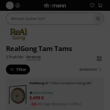
Suche 
RealGong Tam Tams
Beratung
3
Produkte
·
Filter
Beliebtheit
RealGong
48"/120cm Symphonic Gong GBC
Sofort lieferbar
5.499
€
-5%
30-Tage-Bestpreis
:
5.799
€