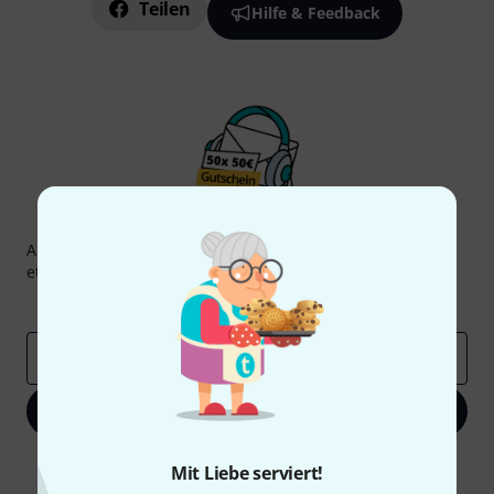
Teilen
Hilfe & Feedback
Thomann Newsletter
Abonniere den Thomann Newsletter und gewinne mit
etwas Glück einen von
50 Gutscheinen
über jeweils
50€
!
Inspirierende Beiträge
Deals
Thomann Insights
E-Mail-Adresse
*
Jetzt anmelden
Mit Klick auf „Jetzt anmelden“ stimmen Sie dem Erhalt von E-Mail-
Mit Liebe serviert!
Werbung und einer Messung des E-Mail-Nutzungsverhaltens zu. Die