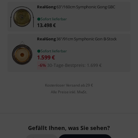
RealGong
63"/160cm Symphonic Gong GBC
Sofort lieferbar
13.498
€
RealGong
36"/91cm Symphonic Gon B-Stock
Sofort lieferbar
1.599
€
-6%
30-Tage-Bestpreis
:
1.699
€
Kostenloser Versand ab 29 €
Alle Preise inkl. MwSt.
Gefällt Ihnen, was Sie sehen?