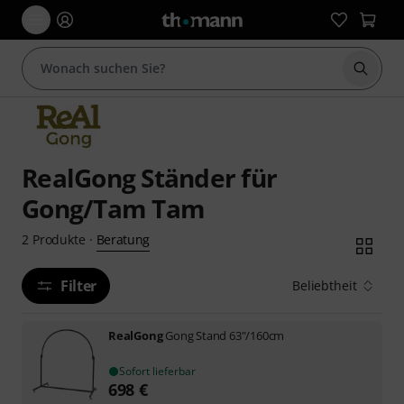
Suche 
RealGong Ständer für
Gong/Tam Tam
Beratung
2
Produkte
·
Filter
Beliebtheit
RealGong
Gong Stand 63"/160cm
Sofort lieferbar
698
€