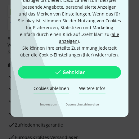
dazugehört bieten. Dazu zählen zum Beispiel
passende Angebote, personalisierte Anzeigen
und das Merken von Einstellungen. Wenn das für
Sie okay ist, stimmen Sie der Nutzung von Cookies
für Präferenzen, Statistiken und Marketing
einfach durch einen Klick auf „Geht klar“ zu (
alle
Bezahlen Sie vertraulich und sicher per Nachnahme,
anzeigen
).
Vorkasse, PayPal, Amazon Pay,
Klarna Sofort bezahlen
,
Sie können Ihre erteilte Zustimmung jederzeit
Klarna Ratenzahlung
oder Kreditkarte.
über die Cookie-Einstellungen (
hier
) widerrufen.
Ihre Vorteile
Geht klar
3 Jahre Thomann Garantie
30 Tage Money-Back-Garantie
Cookies ablehnen
Weitere Infos
Reparaturservice
·
Impressum
Datenschutzhinweise
Beratung durch Fachexperten
Zufriedenheitsgarantie
Europas größtes Versandlager