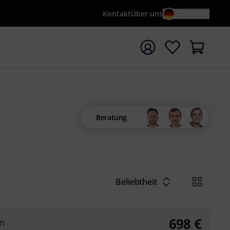
Kontakt
Über uns
DE / €
e mit Suchwort {searchTerm} starten
Beratung
Beliebtheit
698
€
m