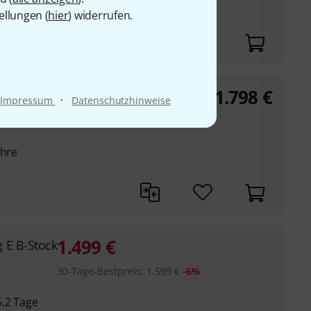
ahre;
ellungen (
hier
) widerrufen.
1.798
€
g Mars
·
Impressum
Datenschutzhinweise
ahre
1.499
€
 E B-Stock
30-Tage-Bestpreis
:
1.599
€
-6%
5,2 Tage