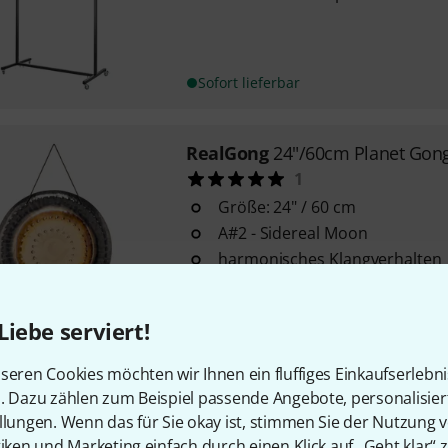
Sofort lieferbar
RealGong
24"/60cm Planet Gon
1
Größe: 24" / 60 cm
A#2 - Sidereal Moon
harmonisches Klangverhalten
Sofort lieferbar
Liebe serviert!
RealGong
32"/81cm Planet Gon
seren Cookies möchten wir Ihnen ein fluffiges Einkaufserlebn
n. Dazu zählen zum Beispiel passende Angebote, personalisie
Größe: 32" (81 cm)
llungen. Wenn das für Sie okay ist, stimmen Sie der Nutzung 
Stimmung: G#2 - Neptun
tiken und Marketing einfach durch einen Klick auf „Geht klar“ z