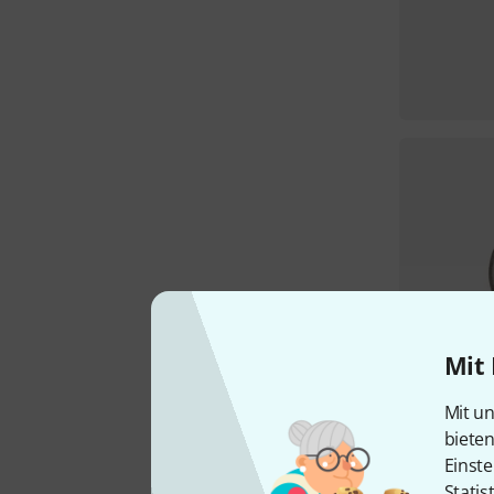
Mit 
Mit un
biete
Einste
Statis