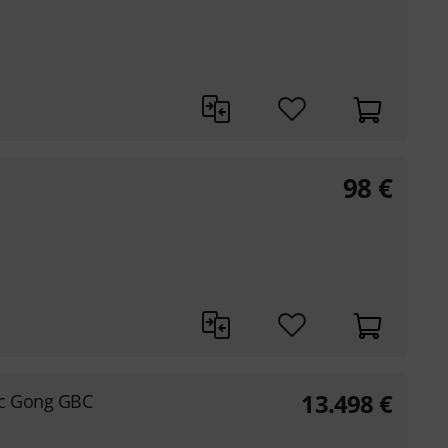
98
€
13.498
€
c Gong GBC