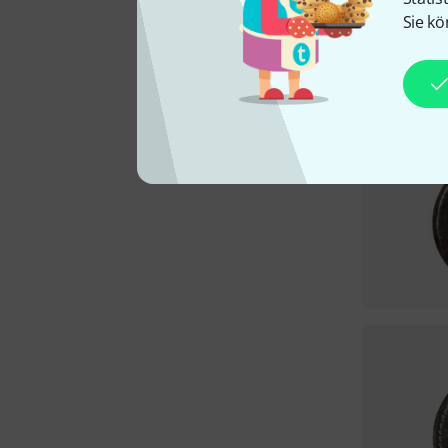
Sie kö