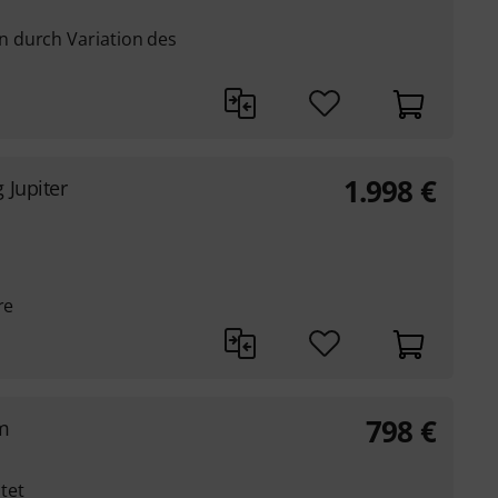
 durch Variation des
1.998
€
 Jupiter
re
798
€
m
tet