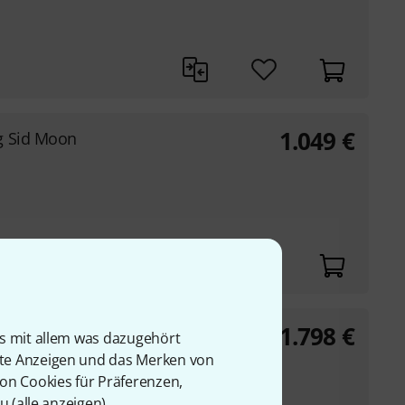
1.049
€
g Sid Moon
1.798
€
g Neptune
is mit allem was dazugehört
rte Anzeigen und das Merken von
von Cookies für Präferenzen,
u (
alle anzeigen
).