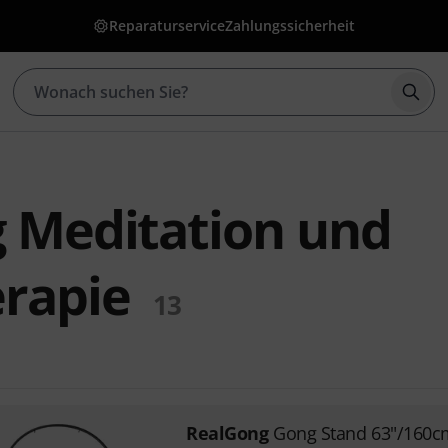
Reparaturservice
Zahlungssicherheit
Such
 Meditation und
rapie
13
RealGong
Gong Stand 63"/160c