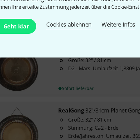
Neptun: Umlaufzeit 164,7883 J
nnen Ihre erteilte Zustimmung jederzeit über die Cookie-Einst
Sofort lieferbar
Cookies ablehnen
Weitere Infos
Geht klar
RealGong
32"/81cm Planet Gon
Planetengong Mars
Größe: 32" / 81 cm
D2 - Mars: Umlaufzeit 1,8809 J
Sofort lieferbar
RealGong
32"/81cm Planet Gong
Größe: 32" / 81 cm
Stimmung: C#2 - Erde
Erde/Jahreston: Umlaufzeit 36