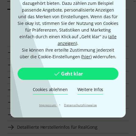
dazugehört bieten. Dazu zählen zum Beispiel
passende Angebote, personalisierte Anzeigen
und das Merken von Einstellungen. Wenn das für
Sie okay ist, stimmen Sie der Nutzung von Cookies
für Präferenzen, Statistiken und Marketing
Smart Navigator
einfach durch einen Klick auf „Geht klar“ zu (
alle
anzeigen
).
Sie können Ihre erteilte Zustimmung jederzeit
RealGong Planeten Töne zur Übersicht
über die Cookie-Einstellungen (
hier
) widerrufen.
Planeten Töne für 1750 €–2250 € anzeigen
Geht klar
Zur Kategorie Planeten Töne
Cookies ablehnen
Weitere Infos
Zur Kategorie Asiatische Instrumente
Zur Kategorie Orchesterschlagwerk
·
Impressum
Datenschutzhinweise
Zur Kategorie Traditionelle Instrumente
Detaillierte Herstellerinfos für RealGong