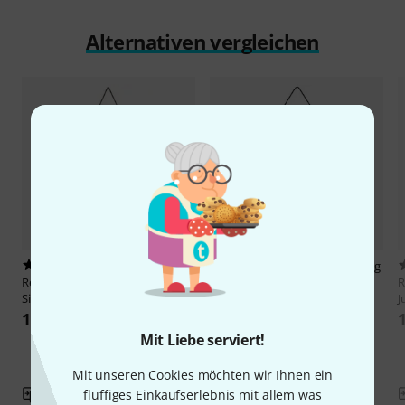
Alternativen vergleichen
1
RealGong
32"/81cm Planet Gong
RealGong
24"/60cm Planet Gong
Neptune
R
Sid Moon
J
1.798 €
1.049 €
Mit Liebe serviert!
Mit unseren Cookies möchten wir Ihnen ein
Vergleichen
fluffiges Einkaufserlebnis mit allem was
Vergleichen