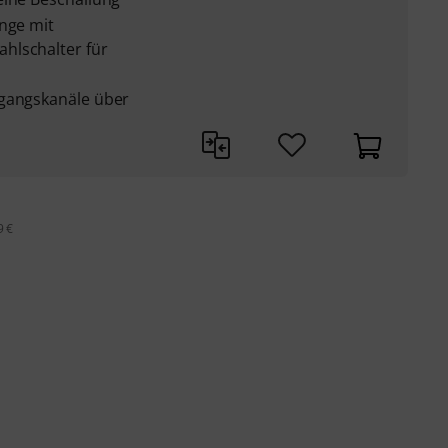
änge mit
hlschalter für
ngangskanäle über
9 €