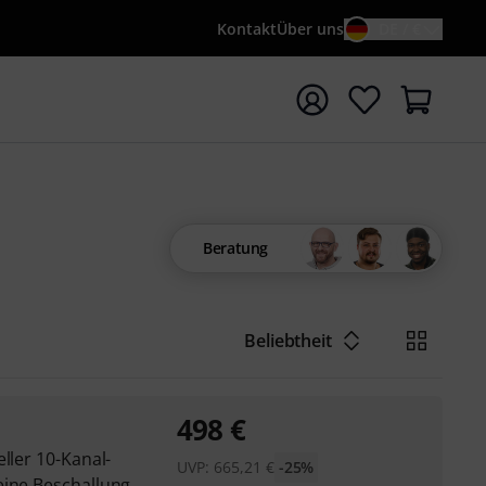
Kontakt
Über uns
DE / €
e mit Suchwort {searchTerm} starten
Beratung
Beliebtheit
498
€
ller 10-Kanal-
UVP:
665,21
€
-25%
eine Beschallung