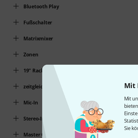
Bluetooth Play
Fußschalter
Matrixmixer
Zonen
19" Rackmount
Mit 
zeitgleich verwendbare Kanäle
Mit un
Mic-In
biete
Einste
Stereo-In
Statis
Sie kö
Master Out