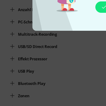
Anzahl Pre Aux maximal
PC-Schnittstelle
Multitrack-Recording
USB/SD Direct Record
Effekt Prozessor
USB Play
Bluetooth Play
Zonen