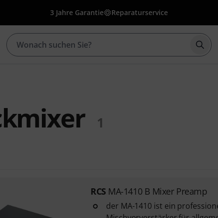
3 Jahre Garantie
Reparaturservice
Such
ckmixer
1
RCS
MA-1410 B Mixer Preamp
der MA-1410 ist ein professione
Mischvorverstärker für allgem