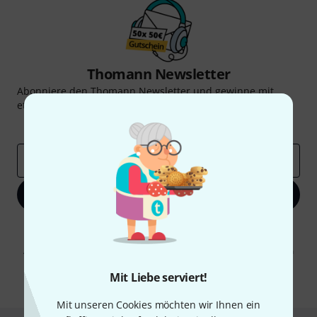
Thomann Newsletter
Abonniere den Thomann Newsletter und gewinne mit
etwas Glück einen von
50 Gutscheinen
über jeweils
50€
!
Inspirierende Beiträge
Deals
Thomann Insights
E-Mail-Adresse
*
Jetzt anmelden
Mit Klick auf „Jetzt anmelden“ stimmen Sie dem Erhalt von E-Mail-
Werbung und einer Messung des E-Mail-Nutzungsverhaltens zu. Die
Abmeldung ist jederzeit möglich. Weitere Informationen finden Sie in
unseren
Datenschutzhinweisen
.
Mit Liebe serviert!
* Pflichtfeld
Mit unseren Cookies möchten wir Ihnen ein