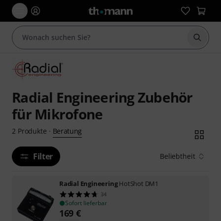
Suche 
Radial Engineering Zubehör
für Mikrofone
Beratung
2
Produkte
·
Filter
Beliebtheit
Radial Engineering
HotShot DM1
34
Sofort lieferbar
169
€