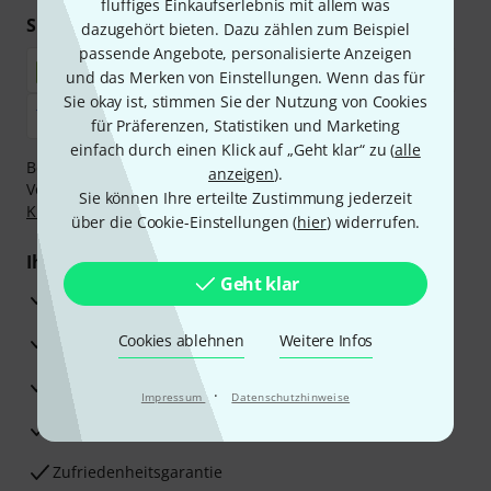
fluffiges Einkaufserlebnis mit allem was
Sicher einkaufen & bezahlen
dazugehört bieten. Dazu zählen zum Beispiel
passende Angebote, personalisierte Anzeigen
und das Merken von Einstellungen. Wenn das für
Sie okay ist, stimmen Sie der Nutzung von Cookies
für Präferenzen, Statistiken und Marketing
einfach durch einen Klick auf „Geht klar“ zu (
alle
Bezahlen Sie vertraulich und sicher per Nachnahme,
anzeigen
).
Vorkasse, PayPal, Amazon Pay,
Klarna Sofort bezahlen
,
Sie können Ihre erteilte Zustimmung jederzeit
Klarna Ratenzahlung
oder Kreditkarte.
über die Cookie-Einstellungen (
hier
) widerrufen.
Ihre Vorteile
Geht klar
3 Jahre Thomann Garantie
30 Tage Money-Back-Garantie
Cookies ablehnen
Weitere Infos
Reparaturservice
·
Impressum
Datenschutzhinweise
Beratung durch Fachexperten
Zufriedenheitsgarantie