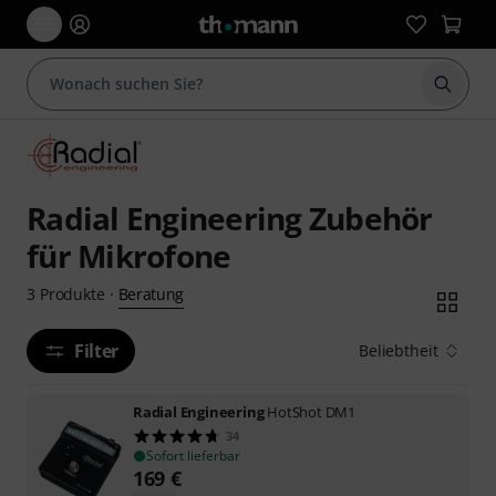
Suche 
Radial Engineering Zubehör
für Mikrofone
Beratung
3
Produkte
·
Filter
Beliebtheit
Radial Engineering
HotShot DM1
34
Sofort lieferbar
169
€