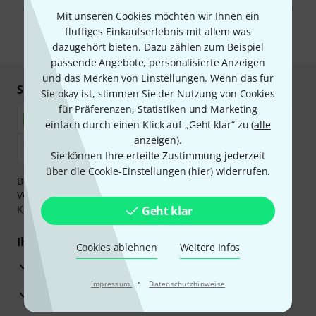
Abmeldung ist jederzeit möglich. Weitere Informationen finden Sie in
Mit unseren Cookies möchten wir Ihnen ein
unseren
Datenschutzhinweisen
.
fluffiges Einkaufserlebnis mit allem was
* Pflichtfeld
dazugehört bieten. Dazu zählen zum Beispiel
passende Angebote, personalisierte Anzeigen
und das Merken von Einstellungen. Wenn das für
Sicher einkaufen & bezahlen
Sie okay ist, stimmen Sie der Nutzung von Cookies
für Präferenzen, Statistiken und Marketing
einfach durch einen Klick auf „Geht klar“ zu (
alle
anzeigen
).
Sie können Ihre erteilte Zustimmung jederzeit
über die Cookie-Einstellungen (
hier
) widerrufen.
Bezahlen Sie vertraulich und sicher per Nachnahme,
Vorkasse, PayPal, Amazon Pay,
Klarna Sofort bezahlen
,
Klarna Ratenzahlung
oder Kreditkarte.
Geht klar
Ihre Vorteile
Cookies ablehnen
Weitere Infos
3 Jahre Thomann Garantie
·
Impressum
Datenschutzhinweise
30 Tage Money-Back-Garantie