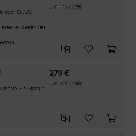
UVP:
179
€
-17%
e über Cat5/6-
 einer existierenden
hercon
279
€
4
UVP:
339
€
-18%
digitale AES-Signale