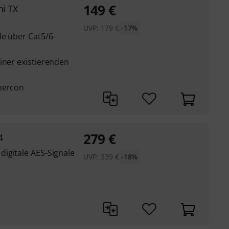
149
€
ni TX
UVP:
179
€
-17%
le über Cat5/6-
iner existierenden
hercon
279
€
4
digitale AES-Signale
UVP:
339
€
-18%