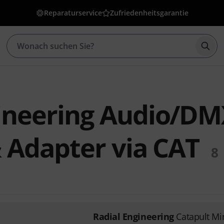
Reparaturservice
Zufriedenheitsgarantie
Such
gineering Audio/D
& Adapter via CAT
8
Radial Engineering
Catapult Mi