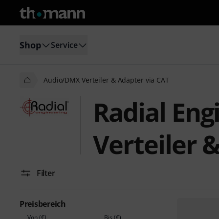
Shop
Service
Audio/DMX Verteiler & Adapter via CAT
Radial En
Verteiler 
Filter
Preisbereich
Von (€)
Bis (€)