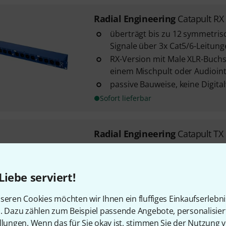
Radial Engineering
Catapult RX
überträgt bis zu 12 symmetris
Signale über 3x Cat5/6-Leitun
RX-Version mit Male XLR-Buch
einem Mischpult oder Audioint
passive Bauweise, keine Digit
Sofort lieferbar
Radial Engineering
Catapult TX
überträgt bis zu 12 symmetris
Signale über 3x Cat5/6-Leitun
TX-Version mit Female XLR-Bu
Liebe serviert!
von Mikrofonen oder anderen
Signalquellen
seren Cookies möchten wir Ihnen ein fluffiges Einkaufserlebn
n. Dazu zählen zum Beispiel passende Angebote, personalisie
passive Bauweise, keine Digit
llungen. Wenn das für Sie okay ist, stimmen Sie der Nutzung 
Sofort lieferbar