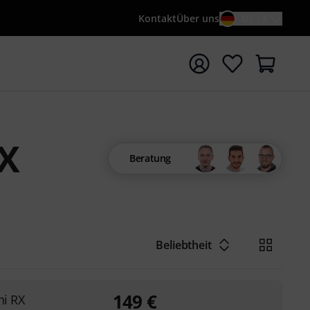
Kontakt
Über uns
DE / €
e mit Suchwort {searchTerm} starten
MX
Beratung
Beliebtheit
149
€
ni RX