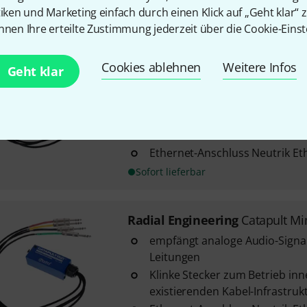
tiken und Marketing einfach durch einen Klick auf „Geht klar“ z
nnen Ihre erteilte Zustimmung jederzeit über die Cookie-Einst
Radial Engineering
Catapult Mi
7
Cookies ablehnen
Weitere Infos
Geht klar
empfängt analoge Audio-Signal
Leitungen
Klinke Stecker zum Betrieb inn
existierenden Kabel-Infrastruk
Ethernet-Anschluss Neutrik Et
Sofort lieferbar
Radial Engineering
Catapult Mi
empfängt analoge Audio-Signal
Leitungen
Klinke Stecker zum Betrieb inn
existierenden Kabel-Infrastruk