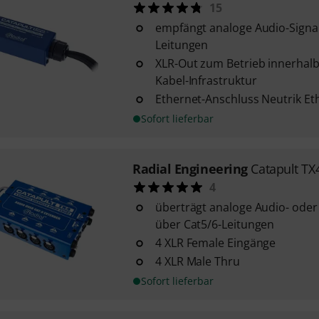
15
empfängt analoge Audio-Signal
Leitungen
XLR-Out zum Betrieb innerhalb
Kabel-Infrastruktur
Ethernet-Anschluss Neutrik Et
Sofort lieferbar
Radial Engineering
Catapult TX
4
überträgt analoge Audio- oder 
über Cat5/6-Leitungen
4 XLR Female Eingänge
4 XLR Male Thru
Sofort lieferbar