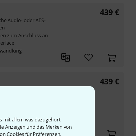
439
€
che Audio- oder AES-
gen
sen zum Anschluss an
erface
alwandlung
439
€
che Audio- oder AES-
gen
chsen zum Anschluss
 symmetrischen
is mit allem was dazugehört
rte Anzeigen und das Merken von
alwandlung
von Cookies für Präferenzen,