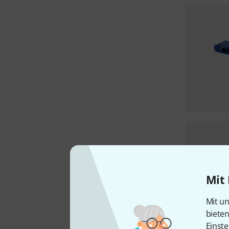
Mit 
Mit un
biete
Einste