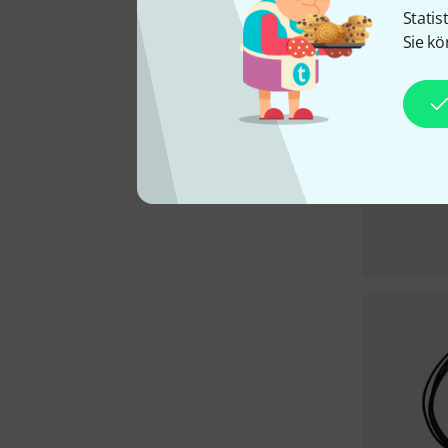
Statis
Sie kö