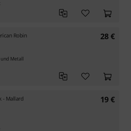
t
28
€
rican Robin
 und Metall
19
€
 - Mallard
t