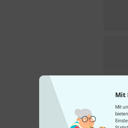
Mit 
Mit un
biete
Einste
Statis