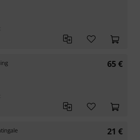
t
65
€
ling
t
21
€
tingale