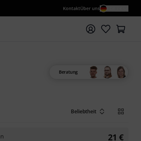
Kontakt
Über uns
DE / €
e mit Suchwort {searchTerm} starten
Beratung
Beliebtheit
21
€
in