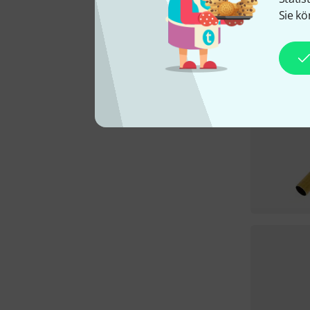
Sie kö