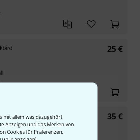
t
25
€
kbird
ll
t
35
€
se Sparrow
is mit allem was dazugehört
rte Anzeigen und das Merken von
von Cookies für Präferenzen,
u (
alle anzeigen
).