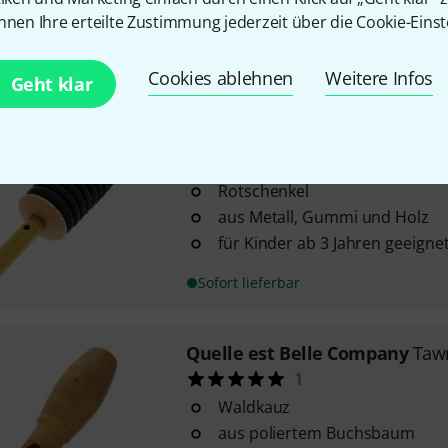
aus Metall und Leder
nnen Ihre erteilte Zustimmung jederzeit über die Cookie-Einst
für Kinder ab 3 Jahren geeigne
Sofort lieferbar
Cookies ablehnen
Weitere Infos
Geht klar
Quelle est Belle Company
Red
1
Rotschenkel
aus Metall, Gummi und Holz
für Kinder ab 3 Jahren geeigne
Sofort lieferbar
Quelle est Belle Company
Taw
1
Waldkauz
aus poliertem Buchsbaum