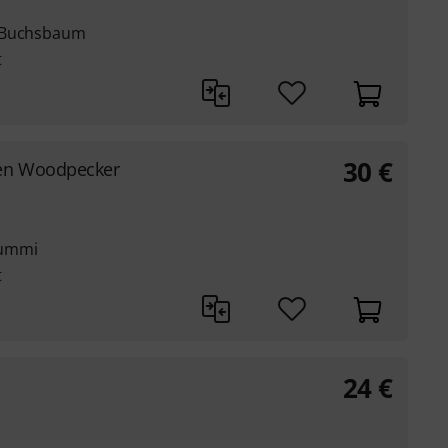
s Buchsbaum
t
30
€
en Woodpecker
Gummi
t
24
€