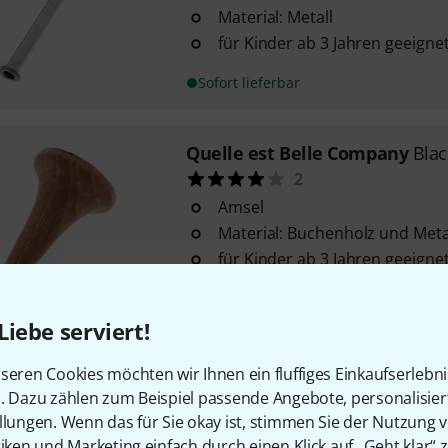
Material: Metall
für Kinder ab 3 Jahren geeigne
Sofort lieferbar
Quelle est Belle Company
Blac
2
Amsel
Material: Buchenholz und Meta
für Kinder ab 3 Jahren geeigne
Sofort lieferbar
Liebe serviert!
Quelle est Belle Company
Hou
seren Cookies möchten wir Ihnen ein fluffiges Einkaufserlebn
2
n. Dazu zählen zum Beispiel passende Angebote, personalisie
llungen. Wenn das für Sie okay ist, stimmen Sie der Nutzung 
Haussperling
tiken und Marketing einfach durch einen Klick auf „Geht klar“ z