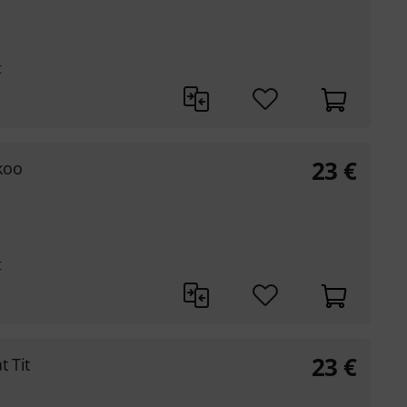
t
23
€
koo
t
23
€
t Tit