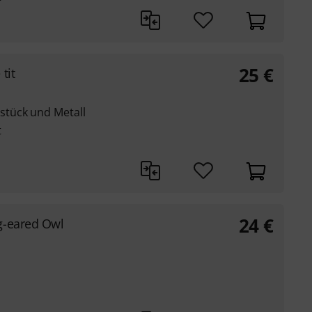
25
€
 tit
tück und Metall
t
24
€
g-eared Owl