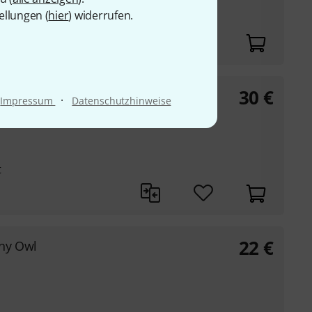
ellungen (
hier
) widerrufen.
t
30
€
shank
·
Impressum
Datenschutzhinweise
t
22
€
ny Owl