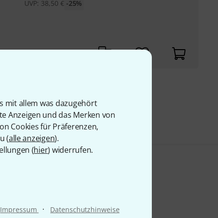
UVP:
38,50
€
-25%
9 €
is mit allem was dazugehört
rte Anzeigen und das Merken von
von Cookies für Präferenzen,
u (
alle anzeigen
).
ellungen (
hier
) widerrufen.
·
Impressum
Datenschutzhinweise