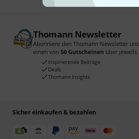
Thomann Newsletter
Abonniere den Thomann Newsletter und
einen von
50 Gutscheinen
über jeweils
Inspirierende Beiträge
Deals
Thomann Insights
Sicher einkaufen & bezahlen