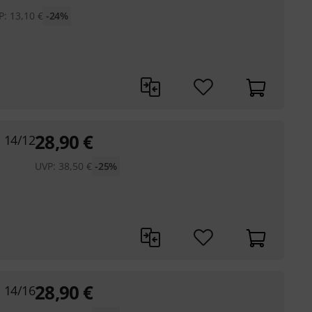
P:
13,10
€
-24%
28,90
€
 14/12
UVP:
38,50
€
-25%
28,90
€
 14/16