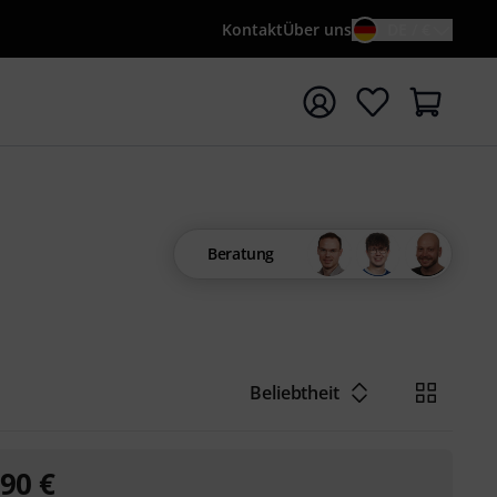
Kontakt
Über uns
DE / €
e mit Suchwort {searchTerm} starten
Beratung
Beliebtheit
,90
€