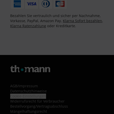
Bezahlen Sie vertraulich und sicher per Nachnahme,
Vorkasse, PayPal, Amazon Pay,
Klarna Sofort bezahlen
,
Klarna Ratenzahlung
oder Kreditkarte.
AGB
/
Impressum
Datenschutzhinweise
Cookie-Einstellungen
Widerrufsrecht für Verbraucher
Bestellvorgang/Vertragsabschluss
Mängelhaftungsrecht