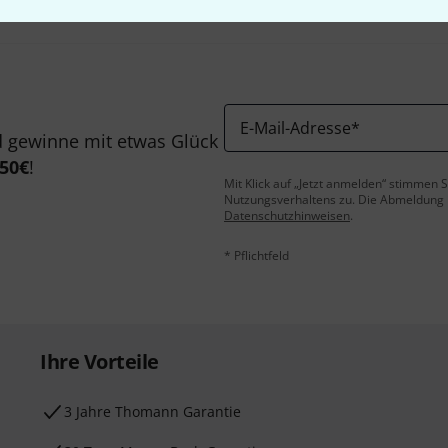
E-Mail-Adresse
*
 gewinne mit etwas Glück
50€
!
Mit Klick auf „Jetzt anmelden“ stimmen
Nutzungsverhaltens zu. Die Abmeldung is
Datenschutzhinweisen
.
* Pflichtfeld
Ihre Vorteile
3 Jahre Thomann Garantie