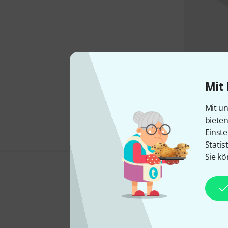
Mit 
Mit un
biete
Einste
Statis
Sie kö