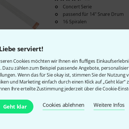
Concert Serie
passend für 14" Snare Drum
16 Spiralen
Sofort lieferbar
Liebe serviert!
Kostenloser Versand ab 2
seren Cookies möchten wir Ihnen ein fluffiges Einkaufserlebn
Alle Preise inkl. MwSt.
n. Dazu zählen zum Beispiel passende Angebote, personalisie
llungen. Wenn das für Sie okay ist, stimmen Sie der Nutzung 
tiken und Marketing einfach durch einen Klick auf „Geht klar“ z
nnen Ihre erteilte Zustimmung jederzeit über die Cookie-Einst
Gefällt Ihnen, was Sie sehen?
Cookies ablehnen
Weitere Infos
Geht klar
Teilen
Hilfe & Feedback