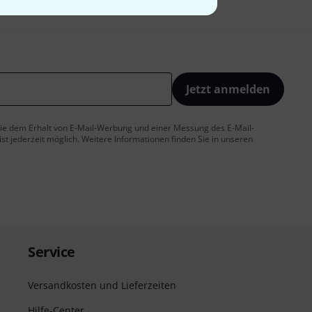
Jetzt anmelden
 Sie dem Erhalt von E-Mail-Werbung und einer Messung des E-Mail-
t jederzeit möglich. Weitere Informationen finden Sie in unseren
Service
Versandkosten und Lieferzeiten
Hilfe-Center