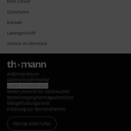
Hilfe-Center
Gutscheine
Kontakt
Ladengeschäft
Service im Überblick
AGB
/
Impressum
Datenschutzhinweise
Cookie-Einstellungen
Widerrufsrecht für Verbraucher
Bestellvorgang/Vertragsabschluss
Mängelhaftungsrecht
Erklärung zur Barrierefreiheit
Vertrag widerrufen