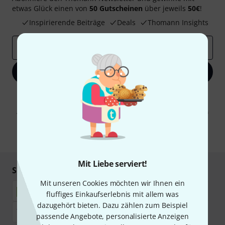
etwas Glück einen von
50 Gutscheinen
über jeweils
50€
!
Inspirierende Beiträge
Deals
Thomann Insights
E-Mail-Adresse
*
Jetzt anmelden
Mit Klick auf „Jetzt anmelden“ stimmen Sie dem Erhalt von E-Mail-
Werbung und einer Messung des E-Mail-Nutzungsverhaltens zu. Die
Abmeldung ist jederzeit möglich. Weitere Informationen finden Sie in
unseren
Datenschutzhinweisen
.
* Pflichtfeld
Mit Liebe serviert!
Sicher einkaufen & bezahlen
Mit unseren Cookies möchten wir Ihnen ein
fluffiges Einkaufserlebnis mit allem was
dazugehört bieten. Dazu zählen zum Beispiel
passende Angebote, personalisierte Anzeigen