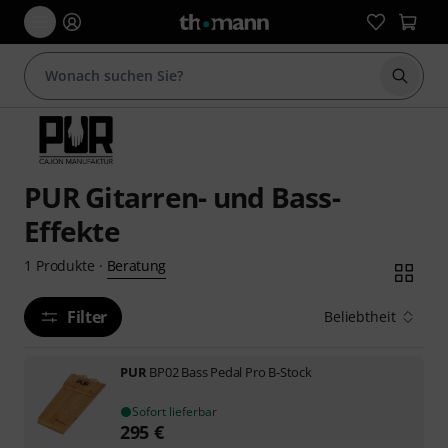
Suche 
PUR Gitarren- und Bass-
Effekte
Beratung
1
Produkte
·
Filter
Beliebtheit
PUR
BP02 Bass Pedal Pro B-Stock
Sofort lieferbar
295
€