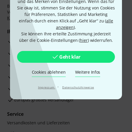
und das Merken von Einstellungen. Wenn das für
Bezahlen Sie vertraulich und sicher per Nachnahme,
Sie okay ist, stimmen Sie der Nutzung von Cookies
Vorkasse, PayPal, Amazon Pay,
Klarna Sofort bezahlen
,
für Präferenzen, Statistiken und Marketing
Klarna Ratenzahlung
oder Kreditkarte.
einfach durch einen Klick auf „Geht klar“ zu (
alle
anzeigen
).
Ihre Vorteile
Sie können Ihre erteilte Zustimmung jederzeit
über die Cookie-Einstellungen (
hier
) widerrufen.
3 Jahre Thomann Garantie
30 Tage Money-Back-Garantie
Geht klar
Reparaturservice
Cookies ablehnen
Weitere Infos
Beratung durch Fachexperten
·
Zufriedenheitsgarantie
Impressum
Datenschutzhinweise
Europas größtes Versandlager
Service
Versandkosten und Lieferzeiten