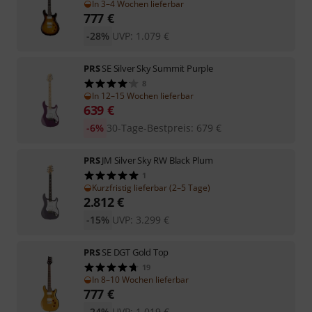
In 3–4 Wochen lieferbar
777
€
-28%
UVP:
1.079
€
PRS
SE Silver Sky Summit Purple
8
In 12–15 Wochen lieferbar
639
€
-6%
30-Tage-Bestpreis
:
679
€
PRS
JM Silver Sky RW Black Plum
1
Kurzfristig lieferbar (2–5 Tage)
2.812
€
-15%
UVP:
3.299
€
PRS
SE DGT Gold Top
19
In 8–10 Wochen lieferbar
777
€
-24%
UVP:
1.019
€