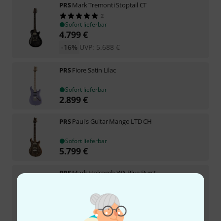
PRS
Mark Tremonti Stoptail CT
2
Sofort lieferbar
4.799
€
-16%
UVP:
5.688
€
PRS
Fiore Satin Lilac
Sofort lieferbar
2.899
€
PRS
Paul's Guitar Mango LTD CH
Sofort lieferbar
5.799
€
PRS
Mark Holcomb WA Blue Burst
1
In 8–10 Wochen lieferbar
5.299
€
-15%
UVP:
6.240
€