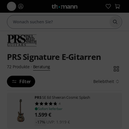
Suche 
PRS Signature E-Gitarren
Beratung
72
Produkte
·
Filter
Beliebtheit
PRS
SE Ed Sheeran Cosmic Splash
4
Sofort lieferbar
1.599
€
-17%
UVP:
1.919
€