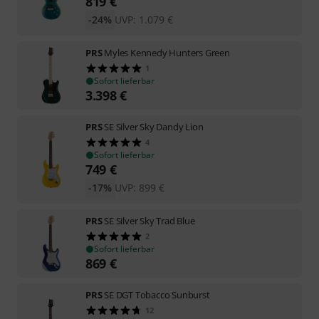
819
€
-24%
UVP:
1.079
€
PRS
Myles Kennedy Hunters Green
1
Sofort lieferbar
3.398
€
PRS
SE Silver Sky Dandy Lion
4
Sofort lieferbar
749
€
-17%
UVP:
899
€
PRS
SE Silver Sky Trad Blue
2
Sofort lieferbar
869
€
PRS
SE DGT Tobacco Sunburst
12