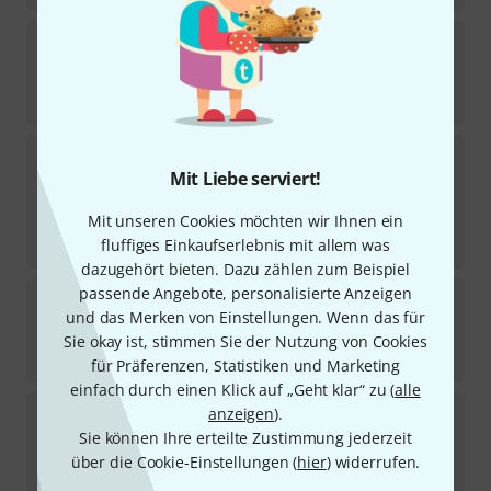
PRS
SE DGT Standard Moons VC
Sofort lieferbar
914
€
PRS
SE DGT Standard Moons MTS
1
Mit Liebe serviert!
Sofort lieferbar
769
€
Mit unseren Cookies möchten wir Ihnen ein
-20%
UVP:
959
€
fluffiges Einkaufserlebnis mit allem was
dazugehört bieten. Dazu zählen zum Beispiel
passende Angebote, personalisierte Anzeigen
PRS
SE Ed Sheeran Pink Ombre
und das Merken von Einstellungen. Wenn das für
In 3–4 Wochen lieferbar
Sie okay ist, stimmen Sie der Nutzung von Cookies
1.699
€
für Präferenzen, Statistiken und Marketing
einfach durch einen Klick auf „Geht klar“ zu (
alle
PRS
Santana Retro 10 Top SY
anzeigen
).
2
Sie können Ihre erteilte Zustimmung jederzeit
Sofort lieferbar
über die Cookie-Einstellungen (
hier
) widerrufen.
6.299
€