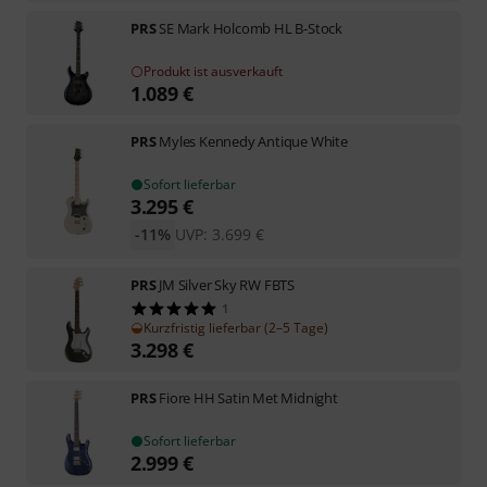
PRS
SE Mark Holcomb HL B-Stock
Produkt ist ausverkauft
1.089
€
PRS
Myles Kennedy Antique White
Sofort lieferbar
3.295
€
-11%
UVP:
3.699
€
PRS
JM Silver Sky RW FBTS
1
Kurzfristig lieferbar (2–5 Tage)
3.298
€
PRS
Fiore HH Satin Met Midnight
Sofort lieferbar
2.999
€