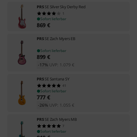
PRS
SE Silver Sky Derby Red
1
Sofort lieferbar
869
€
PRS
SE Zach Myers EB
Sofort lieferbar
899
€
-17%
UVP:
1.079
€
PRS
SE Santana SY
41
Sofort lieferbar
777
€
-26%
UVP:
1.055
€
PRS
SE Zach Myers MB
7
Sofort lieferbar