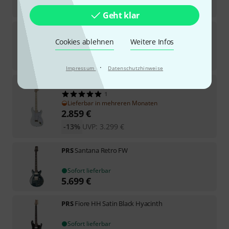
-12%
UVP:
7.175
€
Geht klar
PRS
SE Mark Holcomb HL
12
Cookies ablehnen
Weitere Infos
In 2–3 Wochen lieferbar
1.299
€
·
Impressum
Datenschutzhinweise
PRS
John Mayer Silver Sky MN Frost
1
Lieferbar in mehreren Monaten
2.859
€
-13%
UVP:
3.299
€
PRS
Santana Retro FW
Sofort lieferbar
5.699
€
PRS
Fiore HH Satin Black Hyacinth
Sofort lieferbar