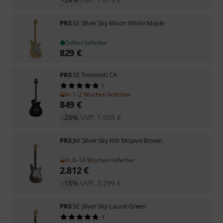
PRS
SE Silver Sky Moon White Maple
Sofort lieferbar
829
€
PRS
SE Tremonti CA
5
In 1–2 Wochen lieferbar
849
€
-20%
UVP:
1.055
€
PRS
JM Silver Sky RW Mojave Brown
In 8–10 Wochen lieferbar
2.812
€
-15%
UVP:
3.299
€
PRS
SE Silver Sky Laurel Green
4