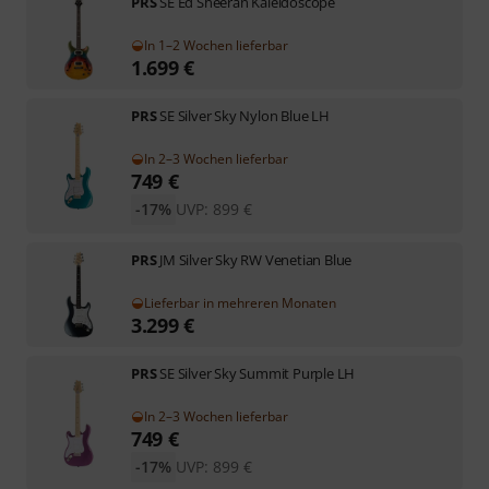
PRS
SE Ed Sheeran Kaleidoscope
In 1–2 Wochen lieferbar
1.699
€
PRS
SE Silver Sky Nylon Blue LH
In 2–3 Wochen lieferbar
749
€
-17%
UVP:
899
€
PRS
JM Silver Sky RW Venetian Blue
Lieferbar in mehreren Monaten
3.299
€
PRS
SE Silver Sky Summit Purple LH
In 2–3 Wochen lieferbar
749
€
-17%
UVP:
899
€