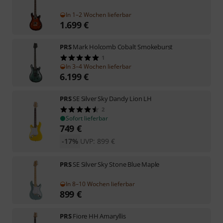
In 1–2 Wochen lieferbar
1.699
€
PRS
Mark Holcomb Cobalt Smokeburst
1
In 3–4 Wochen lieferbar
6.199
€
PRS
SE Silver Sky Dandy Lion LH
2
Sofort lieferbar
749
€
-17%
UVP:
899
€
PRS
SE Silver Sky Stone Blue Maple
In 8–10 Wochen lieferbar
899
€
PRS
Fiore HH Amaryllis