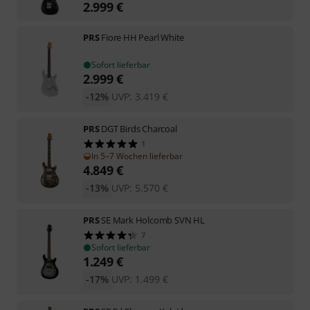
2.999
€
PRS
Fiore HH Pearl White
Sofort lieferbar
2.999
€
-12%
UVP:
3.419
€
PRS
DGT Birds Charcoal
1
In 5–7 Wochen lieferbar
4.849
€
-13%
UVP:
5.570
€
PRS
SE Mark Holcomb SVN HL
7
Sofort lieferbar
1.249
€
-17%
UVP:
1.499
€