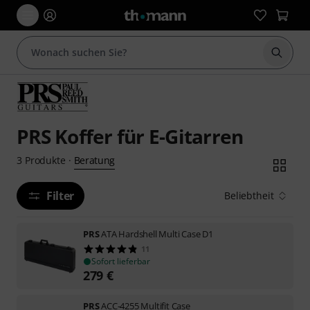
Suche 
PRS Koffer für E-Gitarren
Beratung
3
Produkte
·
Filter
Beliebtheit
PRS
ATA Hardshell Multi Case D1
11
Sofort lieferbar
279
€
PRS
ACC-4255 Multifit Case