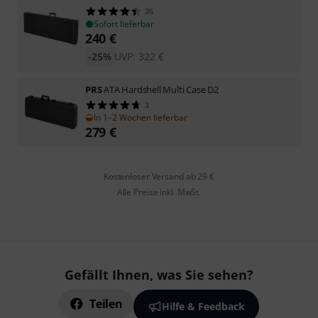
26
Sofort lieferbar
240
€
-25%
UVP:
322
€
PRS
ATA Hardshell Multi Case D2
3
In 1–2 Wochen lieferbar
279
€
Kostenloser Versand ab 29 €
Alle Preise inkl. MwSt.
Gefällt Ihnen, was Sie sehen?
Teilen
Hilfe & Feedback