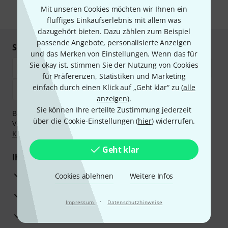
Mit unseren Cookies möchten wir Ihnen ein
* Pflichtfeld
fluffiges Einkaufserlebnis mit allem was
dazugehört bieten. Dazu zählen zum Beispiel
passende Angebote, personalisierte Anzeigen
Sicher einkaufen & bezahlen
und das Merken von Einstellungen. Wenn das für
Sie okay ist, stimmen Sie der Nutzung von Cookies
für Präferenzen, Statistiken und Marketing
einfach durch einen Klick auf „Geht klar“ zu (
alle
anzeigen
).
Sie können Ihre erteilte Zustimmung jederzeit
Bezahlen Sie vertraulich und sicher per Nachnahme,
über die Cookie-Einstellungen (
hier
) widerrufen.
Vorkasse, PayPal, Amazon Pay,
Klarna Sofort bezahlen
,
Klarna Ratenzahlung
oder Kreditkarte.
Geht klar
Ihre Vorteile
3 Jahre Thomann Garantie
Cookies ablehnen
Weitere Infos
30 Tage Money-Back-Garantie
·
Impressum
Datenschutzhinweise
Reparaturservice