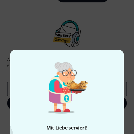
Thomann Newsletter
Abonniere den Thomann Newsletter und gewinne mit
etwas Glück einen von
50 Gutscheinen
über jeweils
50€
!
Inspirierende Beiträge
Deals
Thomann Insights
E-Mail-Adresse
*
Jetzt anmelden
Mit Klick auf „Jetzt anmelden“ stimmen Sie dem Erhalt von E-Mail-
Werbung und einer Messung des E-Mail-Nutzungsverhaltens zu. Die
Abmeldung ist jederzeit möglich. Weitere Informationen finden Sie in
Mit Liebe serviert!
unseren
Datenschutzhinweisen
.