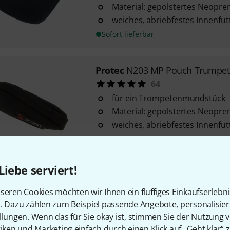
Material: gepolstertes Neopre
weiches, abriebfestes Innenfut
Sofort lieferbar
Protec
N203 MP Pouch Trumpet
64
für ein Trompetenmundstück
Material: gepolstertes Neopre
weiches, abriebfestes Innenfut
Sofort lieferbar
Liebe serviert!
Protec
N276 MP Pouch 3 pcs
seren Cookies möchten wir Ihnen ein fluffiges Einkaufserlebn
49
n. Dazu zählen zum Beispiel passende Angebote, personalisie
für 3 Tuba- oder Tenorsaxop
llungen. Wenn das für Sie okay ist, stimmen Sie der Nutzung 
Material: gepolstertes Neopre
tiken und Marketing einfach durch einen Klick auf „Geht klar“ z