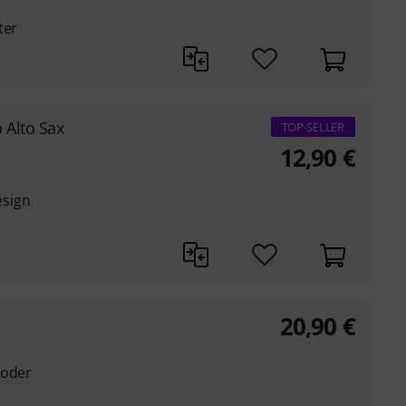
ter
Alto Sax
TOP-SELLER
12,90
€
esign
20,90
€
 oder