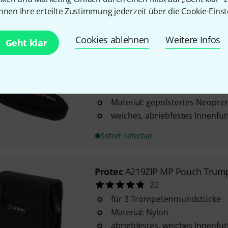
weiches, abriebfestes Innenfut
nnen Ihre erteilte Zustimmung jederzeit über die Cookie-Einst
Sofort lieferbar
Cookies ablehnen
Weitere Infos
Geht klar
Protec
N275 MP Pouch Tenor Sa
56
für ein Tuba- oder Tenorsax
Material: gepolstertes Neopre
weiches, abriebfestes Innenfut
Sofort lieferbar
Protec
A219ZIP MP Pouch Trump
22
für 3 Trompetenmundstücke
Material: Nylon
abriebfestes, weiches Innenfut