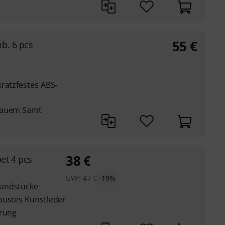
55
€
b. 6 pcs
ratzfestes ABS-
blauem Samt
38
€
t 4 pcs
UVP:
47
€
-19%
Mundstücke
bustes Kunstleder
erung