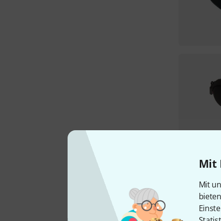
Mit 
Mit un
biete
Einste
Statis