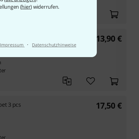
ter
ellungen (
hier
) widerrufen.
13,90
€
x 1 pc
·
Impressum
Datenschutzhinweise
ophonmundstück
n
ter
17,50
€
et 3 pcs
ter