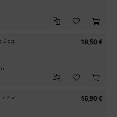
18,50
€
. 2 pcs
ter
16,90
€
et 2 pcs