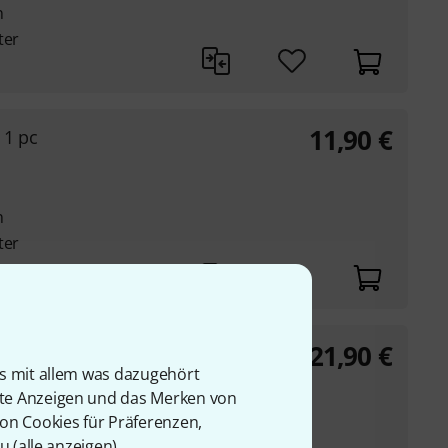
n
ter
11,90
€
 1 pc
n
ter
21,90
€
is mit allem was dazugehört
rte Anzeigen und das Merken von
honmundstück
von Cookies für Präferenzen,
n
u (
alle anzeigen
).