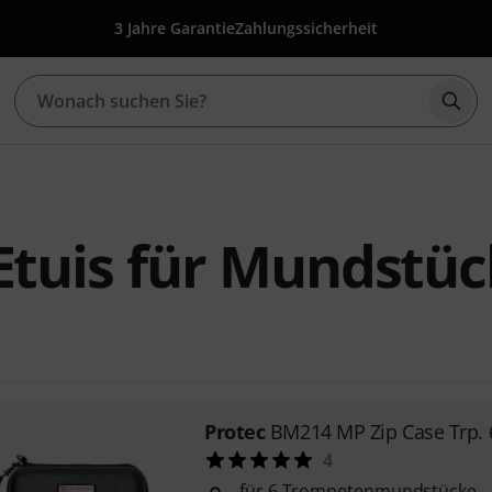
3 Jahre Garantie
Zahlungssicherheit
Such
Etuis für Mundstü
Protec
BM214 MP Zip Case Trp. 
4
für 6 Trompetenmundstücke