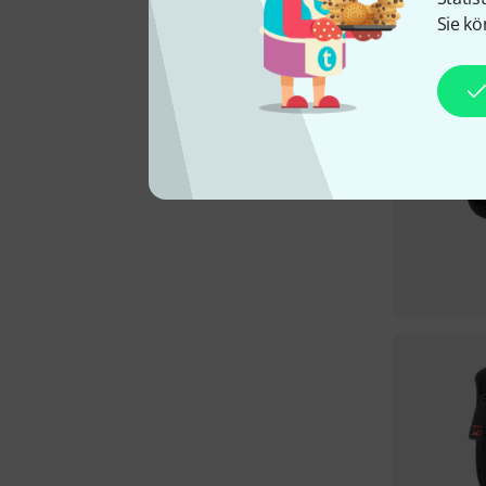
Sie kö