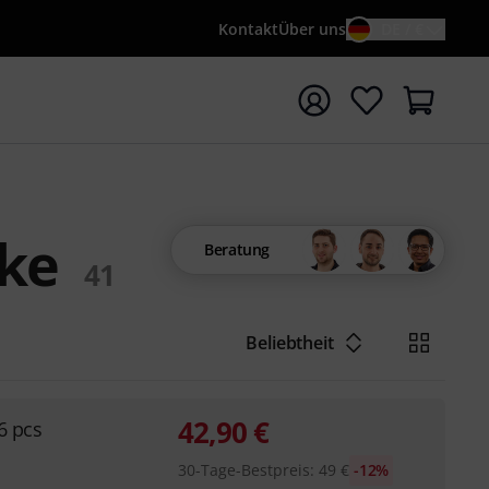
Kontakt
Über uns
DE / €
e mit Suchwort {searchTerm} starten
cke
Beratung
41
Beliebtheit
42,90
€
6 pcs
30-Tage-Bestpreis
:
49
€
-12%