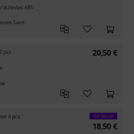
ratzfestes ABS-
blauem Samt
20,50
€
2 pcs
e
ter
et 4 pcs
TOP-SELLER
18,50
€