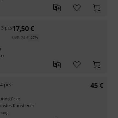
17,50
€
3 pcs
UVP:
24
€
-27%
n
ter
45
€
4 pcs
Mundstücke
bustes Kunstleder
erung