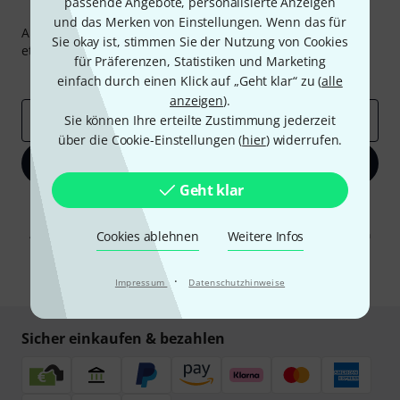
passende Angebote, personalisierte Anzeigen
Thomann Newsletter
und das Merken von Einstellungen. Wenn das für
Abonniere den Thomann Newsletter und gewinne mit
Sie okay ist, stimmen Sie der Nutzung von Cookies
etwas Glück einen von
50 Gutscheinen
über jeweils
50€
!
für Präferenzen, Statistiken und Marketing
Inspirierende Beiträge
Deals
Thomann Insights
einfach durch einen Klick auf „Geht klar“ zu (
alle
anzeigen
).
E-Mail-Adresse
Sie können Ihre erteilte Zustimmung jederzeit
*
über die Cookie-Einstellungen (
hier
) widerrufen.
Jetzt anmelden
Geht klar
Mit Klick auf „Jetzt anmelden“ stimmen Sie dem Erhalt von E-Mail-
Werbung und einer Messung des E-Mail-Nutzungsverhaltens zu. Die
Abmeldung ist jederzeit möglich. Weitere Informationen finden Sie in
Cookies ablehnen
Weitere Infos
unseren
Datenschutzhinweisen
.
* Pflichtfeld
·
Impressum
Datenschutzhinweise
Sicher einkaufen & bezahlen