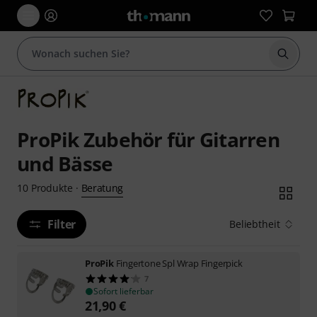
Suche 
ProPik Zubehör für Gitarren
und Bässe
Beratung
10
Produkte
·
Filter
Beliebtheit
ProPik
Fingertone Spl Wrap Fingerpick
7
Sofort lieferbar
21,90
€