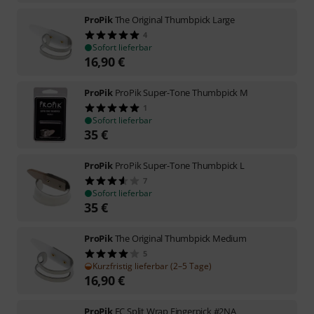
ProPik
The Original Thumbpick Large
4
Sofort lieferbar
16,90
€
ProPik
ProPik Super-Tone Thumbpick M
1
Sofort lieferbar
35
€
ProPik
ProPik Super-Tone Thumbpick L
7
Sofort lieferbar
35
€
ProPik
The Original Thumbpick Medium
5
Kurzfristig lieferbar (2–5 Tage)
16,90
€
ProPik
EC Split Wrap Fingerpick #2NA