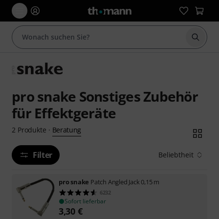
Suche 
pro snake Sonstiges Zubehör
für Effektgeräte
Beratung
2
Produkte
·
Filter
Beliebtheit
pro snake
Patch Angled Jack 0,15 m
6232
Sofort lieferbar
3,30
€