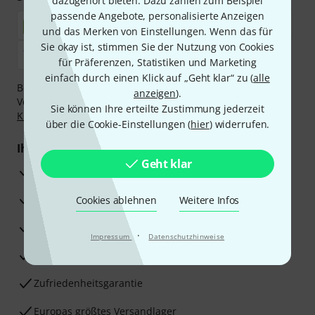
dazugehört bieten. Dazu zählen zum Beispiel
passende Angebote, personalisierte Anzeigen
und das Merken von Einstellungen. Wenn das für
Sie okay ist, stimmen Sie der Nutzung von Cookies
für Präferenzen, Statistiken und Marketing
einfach durch einen Klick auf „Geht klar“ zu (
alle
Bezahlen Sie vertraulich und sicher per Nachnahme,
anzeigen
).
Vorkasse, PayPal, Amazon Pay,
Klarna Sofort bezahlen
,
Sie können Ihre erteilte Zustimmung jederzeit
Klarna Ratenzahlung
oder Kreditkarte.
über die Cookie-Einstellungen (
hier
) widerrufen.
Ihre Vorteile
Geht klar
3 Jahre Thomann Garantie
30 Tage Money-Back-Garantie
Cookies ablehnen
Weitere Infos
Reparaturservice
·
Impressum
Datenschutzhinweise
Beratung durch Fachexperten
Zufriedenheitsgarantie
Europas größtes Versandlager