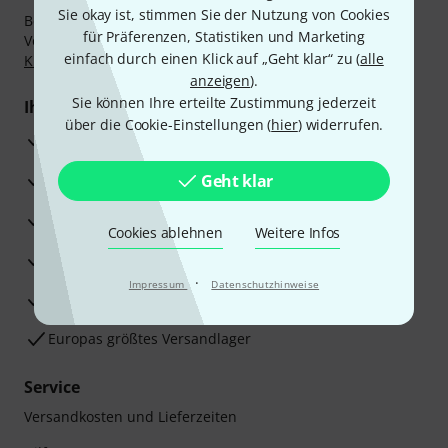
Sie okay ist, stimmen Sie der Nutzung von Cookies
Bezahlen Sie vertraulich und sicher per Nachnahme,
für Präferenzen, Statistiken und Marketing
Vorkasse, PayPal, Amazon Pay,
Klarna Sofort bezahlen
,
einfach durch einen Klick auf „Geht klar“ zu (
alle
Klarna Ratenzahlung
oder Kreditkarte.
anzeigen
).
Sie können Ihre erteilte Zustimmung jederzeit
Ihre Vorteile
über die Cookie-Einstellungen (
hier
) widerrufen.
3 Jahre Thomann Garantie
30 Tage Money-Back-Garantie
Geht klar
Reparaturservice
Cookies ablehnen
Weitere Infos
Beratung durch Fachexperten
·
Impressum
Datenschutzhinweise
Zufriedenheitsgarantie
Europas größtes Versandlager
Service
Versandkosten und Lieferzeiten