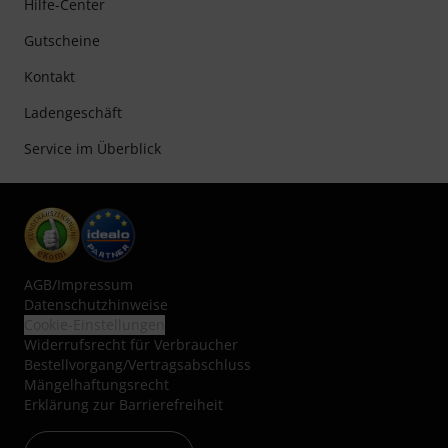
Hilfe-Center
Gutscheine
Kontakt
Ladengeschäft
Service im Überblick
AGB
/
Impressum
Datenschutzhinweise
Cookie-Einstellungen
Widerrufsrecht für Verbraucher
Bestellvorgang/Vertragsabschluss
Mängelhaftungsrecht
Erklärung zur Barrierefreiheit