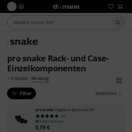
Suche 
pro snake Rack- und Case-
Einzelkomponenten
Beratung
1
Produkte
·
Filter
Beliebtheit
pro snake
Stagebox 4pc Screw Set
118
Sofort lieferbar
0,19
€