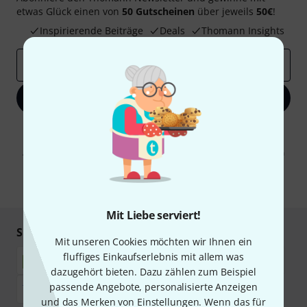
etwas Glück einen von
50 Gutscheinen
über jeweils
50€
!
Inspirierende Beiträge
Deals
Thomann Insights
E-Mail-Adresse
*
Jetzt anmelden
Mit Klick auf „Jetzt anmelden“ stimmen Sie dem Erhalt von E-Mail-
Werbung und einer Messung des E-Mail-Nutzungsverhaltens zu. Die
Abmeldung ist jederzeit möglich. Weitere Informationen finden Sie in
unseren
Datenschutzhinweisen
.
* Pflichtfeld
Mit Liebe serviert!
Sicher einkaufen & bezahlen
Mit unseren Cookies möchten wir Ihnen ein
fluffiges Einkaufserlebnis mit allem was
dazugehört bieten. Dazu zählen zum Beispiel
passende Angebote, personalisierte Anzeigen
und das Merken von Einstellungen. Wenn das für