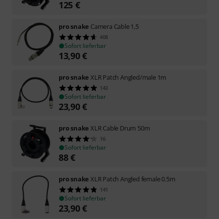
125
€
pro snake
Camera Cable 1,5
408
Sofort lieferbar
13,90
€
pro snake
XLR Patch Angled/male 1m
143
Sofort lieferbar
23,90
€
pro snake
XLR Cable Drum 50m
16
Sofort lieferbar
88
€
pro snake
XLR Patch Angled female 0.5m
141
Sofort lieferbar
23,90
€