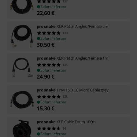
127
Sofort lieferbar
22,60
€
pro snake
XLR Patch Angled/Female 5m
128
Sofort lieferbar
30,50
€
pro snake
XLR Patch Angled/Female 1m
125
Sofort lieferbar
24,90
€
pro snake
TPM 15,0 CC Micro Cable grey
128
Sofort lieferbar
15,30
€
pro snake
XLR Cable Drum 100m
14
Sofort lieferbar