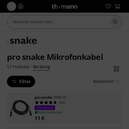
Suche 
pro snake Mikrofonkabel
Beratung
57
Produkte
·
Filter
Beliebtheit
pro snake
TPM 10
5062
TOP-SELLER
Sofort lieferbar
11
€