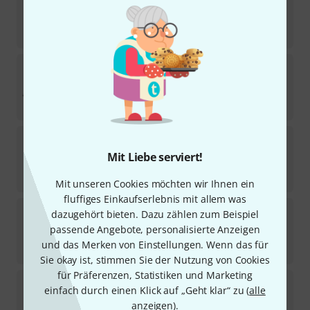
247
Sofort lieferbar
37
€
pro snake
17852/SW 5m Tuchel
82
Sofort lieferbar
32
€
pro snake
XLR female / L- Jack Mono
247
Mit Liebe serviert!
Sofort lieferbar
22,90
€
Mit unseren Cookies möchten wir Ihnen ein
fluffiges Einkaufserlebnis mit allem was
pro snake
XLR Patch Angled/Female 3m
dazugehört bieten. Dazu zählen zum Beispiel
116
passende Angebote, personalisierte Anzeigen
Sofort lieferbar
und das Merken von Einstellungen. Wenn das für
27,50
€
Sie okay ist, stimmen Sie der Nutzung von Cookies
für Präferenzen, Statistiken und Marketing
pro snake
31850 Pink
einfach durch einen Klick auf „Geht klar“ zu (
alle
46
anzeigen
).
Sofort lieferbar