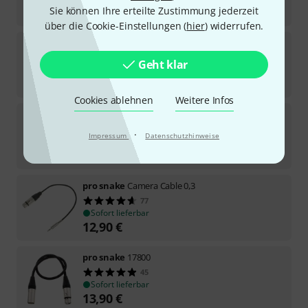
23,50
€
Sie können Ihre erteilte Zustimmung jederzeit
über die Cookie-Einstellungen (
hier
) widerrufen.
pro snake
17880
125
Geht klar
Sofort lieferbar
28,90
€
Cookies ablehnen
Weitere Infos
pro snake
31880 Pink
42
·
Impressum
Datenschutzhinweise
Sofort lieferbar
33
€
pro snake
Camera Cable 0,3
77
Sofort lieferbar
12,90
€
pro snake
17800
45
Sofort lieferbar
13,90
€