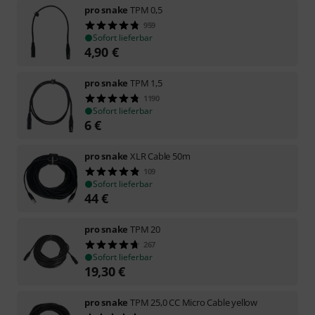
pro snake
TPM 0,5
959
Sofort lieferbar
4,90
€
pro snake
TPM 1,5
1190
Sofort lieferbar
6
€
pro snake
XLR Cable 50m
109
Sofort lieferbar
44
€
pro snake
TPM 20
267
Sofort lieferbar
19,30
€
pro snake
TPM 25,0 CC Micro Cable yellow