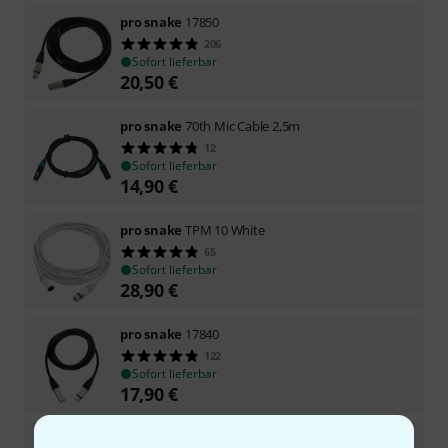
pro snake
17850
206
Sofort lieferbar
20,50
€
pro snake
70th Mic Cable 2,5m
12
Sofort lieferbar
14,90
€
pro snake
TPM 10 White
65
Sofort lieferbar
28,90
€
pro snake
17840
122
Sofort lieferbar
17,90
€
pro snake
17900 Mic Cable 15 Black