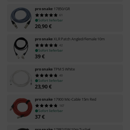
pro snake
17850/GR
61
Sofort lieferbar
20,90
€
pro snake
XLR Patch Angled/Female 10m
42
Sofort lieferbar
39
€
pro snake
TPM 5 White
40
Sofort lieferbar
23,90
€
pro snake
17900 Mic-Cable 15m Red
167
Sofort lieferbar
37
€
pro snake
17882/SW 10m Tuchel