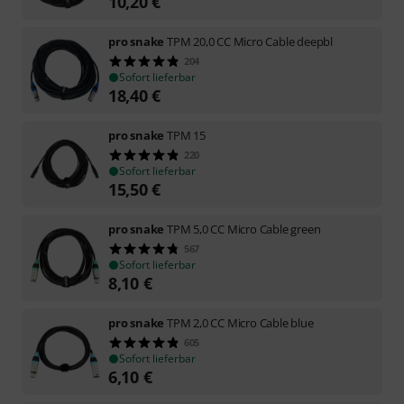
10,20
€
pro snake
TPM 20,0 CC Micro Cable deepbl
204
Sofort lieferbar
18,40
€
pro snake
TPM 15
220
Sofort lieferbar
15,50
€
pro snake
TPM 5,0 CC Micro Cable green
567
Sofort lieferbar
8,10
€
pro snake
TPM 2,0 CC Micro Cable blue
605
Sofort lieferbar
6,10
€