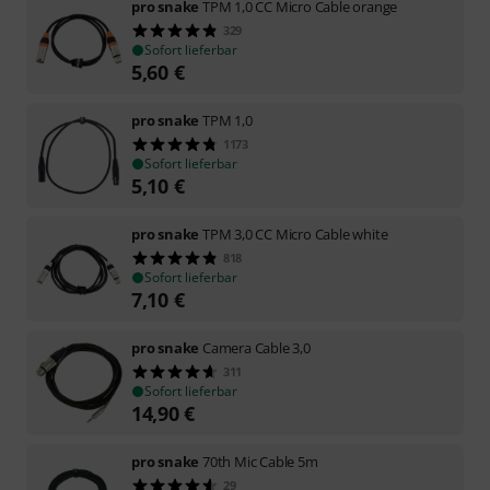
pro snake
TPM 1,0 CC Micro Cable orange
329
Sofort lieferbar
5,60
€
pro snake
TPM 1,0
1173
Sofort lieferbar
5,10
€
pro snake
TPM 3,0 CC Micro Cable white
818
Sofort lieferbar
7,10
€
pro snake
Camera Cable 3,0
311
Sofort lieferbar
14,90
€
pro snake
70th Mic Cable 5m
29