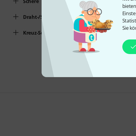
Schere
biete
Einste
Draht-/Saitenschneider
Statis
Sie kö
Kreuz-Schraubendreher