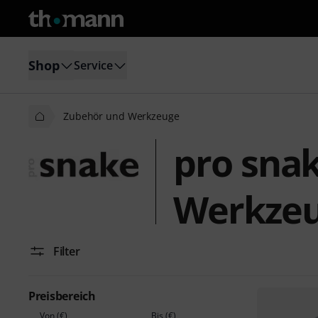
Shop
Service
Zubehör und Werkzeuge
pro sna
Werkze
Filter
Preisbereich
Von (€)
Bis (€)