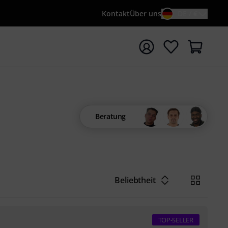
Kontakt
Über uns
DE / €
e mit Suchwort {searchTerm} starten
Beratung
Beliebtheit
TOP-SELLER