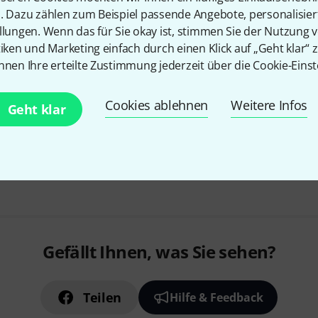
7
n. Dazu zählen zum Beispiel passende Angebote, personalisie
25-polig
llungen. Wenn das für Sie okay ist, stimmen Sie der Nutzung 
mit Lötkelch
tiken und Marketing einfach durch einen Klick auf „Geht klar“ z
vergoldete Kontakte
nnen Ihre erteilte Zustimmung jederzeit über die Cookie-Einst
Sofort lieferbar
Cookies ablehnen
Weitere Infos
Geht klar
Kostenloser Versand ab 2
Alle Preise inkl. MwSt.
Gefällt Ihnen, was Sie sehen?
Teilen
Hilfe & Feedback