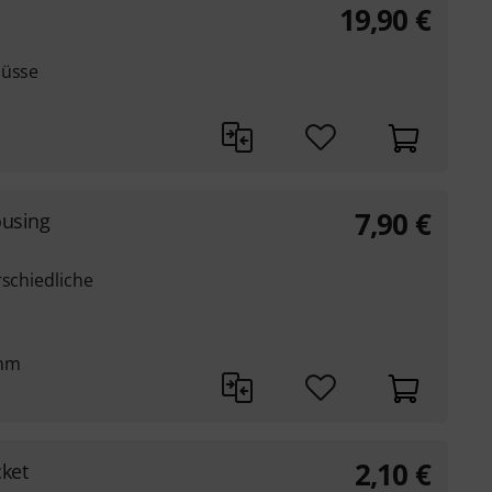
19,90
€
lüsse
7,90
€
ousing
rschiedliche
 mm
2,10
€
ket