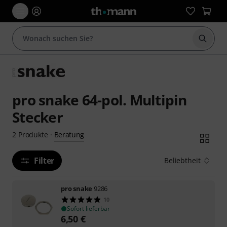
Suche 
pro snake 64-pol. Multipin
Stecker
Beratung
2
Produkte
·
Filter
Beliebtheit
pro snake
9286
10
Sofort lieferbar
6,50
€