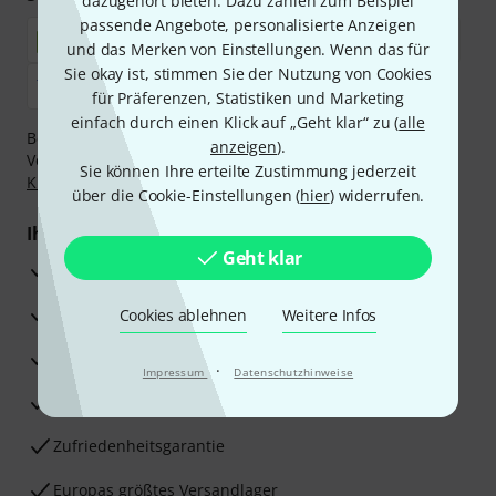
dazugehört bieten. Dazu zählen zum Beispiel
passende Angebote, personalisierte Anzeigen
und das Merken von Einstellungen. Wenn das für
Sie okay ist, stimmen Sie der Nutzung von Cookies
für Präferenzen, Statistiken und Marketing
einfach durch einen Klick auf „Geht klar“ zu (
alle
Bezahlen Sie vertraulich und sicher per Nachnahme,
anzeigen
).
Vorkasse, PayPal, Amazon Pay,
Klarna Sofort bezahlen
,
Sie können Ihre erteilte Zustimmung jederzeit
Klarna Ratenzahlung
oder Kreditkarte.
über die Cookie-Einstellungen (
hier
) widerrufen.
Ihre Vorteile
Geht klar
3 Jahre Thomann Garantie
30 Tage Money-Back-Garantie
Cookies ablehnen
Weitere Infos
Reparaturservice
·
Impressum
Datenschutzhinweise
Beratung durch Fachexperten
Zufriedenheitsgarantie
Europas größtes Versandlager