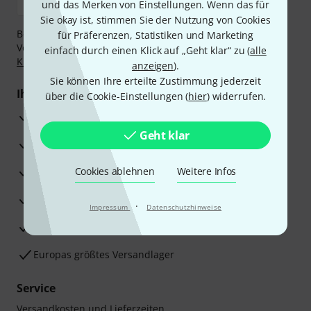
und das Merken von Einstellungen. Wenn das für
Sie okay ist, stimmen Sie der Nutzung von Cookies
Bezahlen Sie vertraulich und sicher per Nachnahme,
für Präferenzen, Statistiken und Marketing
Vorkasse, PayPal, Amazon Pay,
Klarna Sofort bezahlen
,
einfach durch einen Klick auf „Geht klar“ zu (
alle
Klarna Ratenzahlung
oder Kreditkarte.
anzeigen
).
Sie können Ihre erteilte Zustimmung jederzeit
Ihre Vorteile
über die Cookie-Einstellungen (
hier
) widerrufen.
3 Jahre Thomann Garantie
Geht klar
30 Tage Money-Back-Garantie
Reparaturservice
Cookies ablehnen
Weitere Infos
Beratung durch Fachexperten
·
Impressum
Datenschutzhinweise
Zufriedenheitsgarantie
Europas größtes Versandlager
Service
Versandkosten und Lieferzeiten