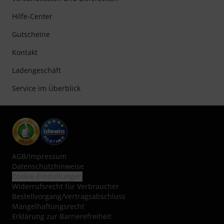
Hilfe-Center
Gutscheine
Kontakt
Ladengeschäft
Service im Überblick
AGB
/
Impressum
Datenschutzhinweise
Cookie-Einstellungen
Widerrufsrecht für Verbraucher
Bestellvorgang/Vertragsabschluss
Mängelhaftungsrecht
Erklärung zur Barrierefreiheit