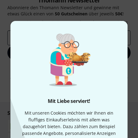
Thomann Newsletter
Abonniere den Thomann Newsletter und gewinne mit
etwas Glück einen von
50 Gutscheinen
über jeweils
50€
!
Inspirierende Beiträge
Deals
Thomann Insights
E-Mail-Adresse
*
Jetzt anmelden
Mit Klick auf „Jetzt anmelden“ stimmen Sie dem Erhalt von E-Mail-
Werbung und einer Messung des E-Mail-Nutzungsverhaltens zu. Die
Abmeldung ist jederzeit möglich. Weitere Informationen finden Sie in
unseren
Datenschutzhinweisen
.
* Pflichtfeld
Mit Liebe serviert!
Sicher einkaufen & bezahlen
Mit unseren Cookies möchten wir Ihnen ein
fluffiges Einkaufserlebnis mit allem was
dazugehört bieten. Dazu zählen zum Beispiel
passende Angebote, personalisierte Anzeigen