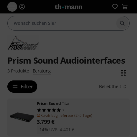
Suche 
Prism Sound Audiointerfaces
Beratung
3
Produkte
·
Filter
Beliebtheit
Prism Sound
Titan
7
Kurzfristig lieferbar (2–5 Tage)
3.799
€
-14%
UVP:
4.401
€