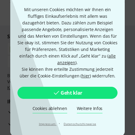
Abmeldung ist jederzeit möglich. Weitere Informationen finden Sie in
unseren
Datenschutzhinweisen
.
Mit unseren Cookies möchten wir Ihnen ein
fluffiges Einkaufserlebnis mit allem was
* Pflichtfeld
dazugehört bieten. Dazu zählen zum Beispiel
passende Angebote, personalisierte Anzeigen
Sicher einkaufen & bezahlen
und das Merken von Einstellungen. Wenn das für
Sie okay ist, stimmen Sie der Nutzung von Cookies
für Präferenzen, Statistiken und Marketing
einfach durch einen Klick auf „Geht klar“ zu (
alle
anzeigen
).
Sie können Ihre erteilte Zustimmung jederzeit
Bezahlen Sie vertraulich und sicher per Nachnahme,
über die Cookie-Einstellungen (
hier
) widerrufen.
Vorkasse, PayPal, Amazon Pay,
Klarna Sofort bezahlen
,
Klarna Ratenzahlung
oder Kreditkarte.
Geht klar
Ihre Vorteile
Cookies ablehnen
Weitere Infos
3 Jahre Thomann Garantie
30 Tage Money-Back-Garantie
·
Impressum
Datenschutzhinweise