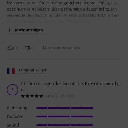
Netzwerkstecker-Stecker sind gesichert und geschützt, so
dass man keine bösen Überraschungen erleben sollte. Ich
verwende den Switch mit den PreSonus EarMix 16M In-Ear-
Mixern. Hier ist das Power over Ethernet ein
Mehr anzeigen
0
0
BEWERTUNG MELDEN
Original zeigen
Ein hervorragendes Gerät, das Presonus würdig
ist.
S
s-m-l 27.09.2022
Bedienung
Features
Sound