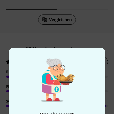
Vergleichen
12
Kundenbewertungen
Jetzt bewerten
4.8
/ 5
BEDIENUNG
FEATURES
SOUND