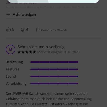
dem Mixer gekappt.
Nach einiger Recherche findet man dann bei Presonus die
Mehr anzeigen
3
6
BEWERTUNG MELDEN
Sehr solide und zuverlässig
M
MarkusCologne 01.10.2023
Bedienung
Features
Sound
Verarbeitung
Der SW5E AVB Switch steckt in einem sehr robusten
Gehäuse, dem man auch den rauhesten Bühnenalltag
zumuten kann. Das Netzteil ist intern - sehr gut! Die