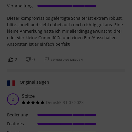
Verarbeitung
Dieser kompromisslos gefertigte Schalter ist extrem robust,
blitzschnell und sieht dabei auch noch richtig gut aus. Eine
kleine Anmerkung hätte ich mir allerdings gewünscht: drei
oder vier kleine Gummifüße und einen Ein-/Ausschalter.
Ansonsten ist er einfach perfekt!
2
0
BEWERTUNG MELDEN
Original zeigen
Spitze
D
Denis65 31.07.2023
Bedienung
Features