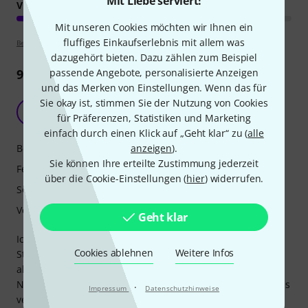
Mit Liebe serviert!
VERARBEITUNG
Mit unseren Cookies möchten wir Ihnen ein
fluffiges Einkaufserlebnis mit allem was
Bewertungsrichtlinien
dazugehört bieten. Dazu zählen zum Beispiel
passende Angebote, personalisierte Anzeigen
9
Rezensionen
und das Merken von Einstellungen. Wenn das für
Sie okay ist, stimmen Sie der Nutzung von Cookies
Nicht für alle AVB Scenarien geeignet.
M
für Präferenzen, Statistiken und Marketing
Manfred1937 21.07.2018
einfach durch einen Klick auf „Geht klar“ zu (
alle
anzeigen
).
Bedienung
Sie können Ihre erteilte Zustimmung jederzeit
Features
über die Cookie-Einstellungen (
hier
) widerrufen.
Sound
Verarbeitung
Geht klar
Ich wollte an meine Kombination Studio Live 24 III und
Cookies ablehnen
Weitere Infos
Studio Live32R III Rackmixer einen zusätzliches Mac-Book
als Recoding-Device bzw. als Playback-Device in das AVB
Netzwerk einbinden. Tja was soll ich sagen, sobald man das
·
Impressum
Datenschutzhinweise
versucht wird die Verbindung zwischen der Stagebox und