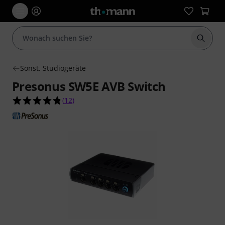
Suche 
Sonst. Studiogeräte
Presonus SW5E AVB Switch
4.8 von 5 Sternen aus 12 Kundenbewertungen
(
12
)