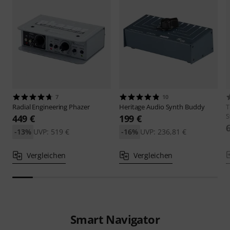
7
10
Radial Engineering
Phazer
Heritage Audio
Synth Buddy
T
S
449 €
199 €
-13%
UVP: 519 €
-16%
UVP: 236,81 €
Vergleichen
Vergleichen
Smart Navigator