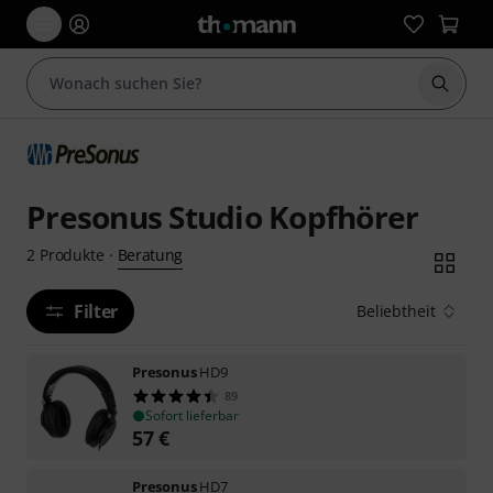
Suche 
Presonus Studio Kopfhörer
Beratung
2
Produkte
·
Filter
Beliebtheit
Presonus
HD9
89
Sofort lieferbar
57
€
Presonus
HD7