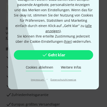
passende Angebote, personalisierte Anzeigen
und das Merken von Einstellungen. Wenn das für
Sie okay ist, stimmen Sie der Nutzung von Cookies
für Präferenzen, Statistiken und Marketing
einfach durch einen Klick auf „Geht klar“ zu (
alle
Bezahlen Sie vertraulich und sicher per Nachnahme,
anzeigen
).
Vorkasse, PayPal, Amazon Pay,
Klarna Sofort bezahlen
,
Sie können Ihre erteilte Zustimmung jederzeit
Klarna Ratenzahlung
oder Kreditkarte.
über die Cookie-Einstellungen (
hier
) widerrufen.
Ihre Vorteile
Geht klar
3 Jahre Thomann Garantie
30 Tage Money-Back-Garantie
Cookies ablehnen
Weitere Infos
Reparaturservice
·
Impressum
Datenschutzhinweise
Beratung durch Fachexperten
Zufriedenheitsgarantie
Europas größtes Versandlager