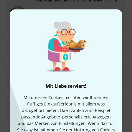
Sofort lieferbar
115
€
-28%
UVP:
159
€
Precision Devices
RC.PD.1850/2 Recone-Kit
1
Sofort lieferbar
239
€
Precision Devices
PD.121/2 8 Ohm
14
In 5–7 Wochen lieferbar
Mit Liebe serviert!
199
€
Mit unseren Cookies möchten wir Ihnen ein
Precision Devices
RC.PD.156 Recone-Kit 8 Ohm
fluffiges Einkaufserlebnis mit allem was
2
dazugehört bieten. Dazu zählen zum Beispiel
Auf Anfrage
passende Angebote, personalisierte Anzeigen
159
€
und das Merken von Einstellungen. Wenn das für
Sie okay ist, stimmen Sie der Nutzung von Cookies
Precision Devices
RC.PD.154C001 Recone-Kit