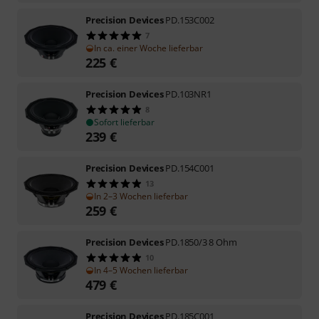
Precision Devices
PD.153C002
7
In ca. einer Woche lieferbar
225
€
Precision Devices
PD.103NR1
8
Sofort lieferbar
239
€
Precision Devices
PD.154C001
13
In 2–3 Wochen lieferbar
259
€
Precision Devices
PD.1850/3 8 Ohm
10
In 4–5 Wochen lieferbar
479
€
Precision Devices
PD.185C001