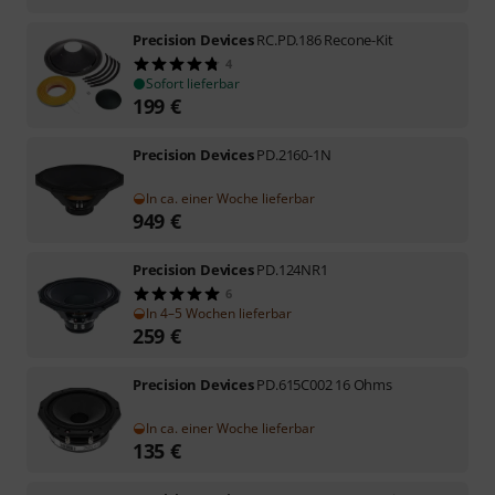
Precision Devices
RC.PD.186 Recone-Kit
4
Sofort lieferbar
199
€
Precision Devices
PD.2160-1N
In ca. einer Woche lieferbar
949
€
Precision Devices
PD.124NR1
6
In 4–5 Wochen lieferbar
259
€
Precision Devices
PD.615C002 16 Ohms
In ca. einer Woche lieferbar
135
€