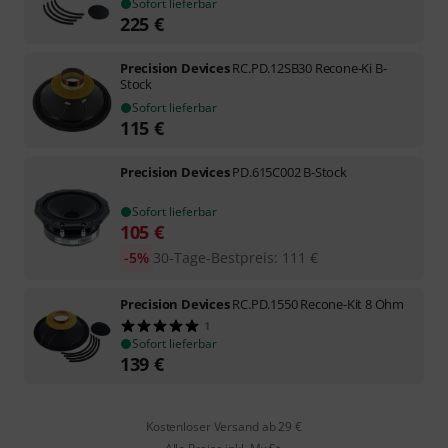
Sofort lieferbar
225
€
Precision Devices
RC.PD.12SB30 Recone-Ki B-
Stock
Sofort lieferbar
115
€
Precision Devices
PD.615C002 B-Stock
Sofort lieferbar
105
€
-5%
30-Tage-Bestpreis
:
111
€
Precision Devices
RC.PD.1550 Recone-Kit 8 Ohm
1
Sofort lieferbar
139
€
Kostenloser Versand ab 29 €