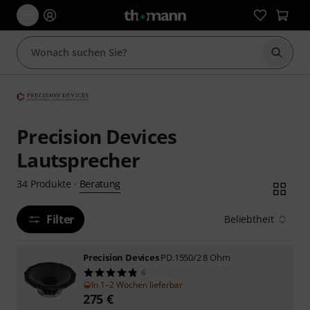
Suche 
Precision Devices
Lautsprecher
Beratung
34
Produkte
·
Filter
Beliebtheit
Precision Devices
PD.1550/2 8 Ohm
6
In 1–2 Wochen lieferbar
275
€