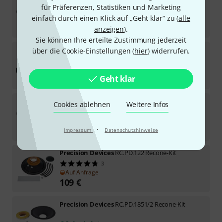
für Präferenzen, Statistiken und Marketing
2
In ca. einer Woche lieferbar
einfach durch einen Klick auf „Geht klar“ zu (
alle
115
€
anzeigen
).
Sie können Ihre erteilte Zustimmung jederzeit
Precision Devices
RC.PD.186/2 Recone-Kit
über die Cookie-Einstellungen (
hier
) widerrufen.
1
Auf Anfrage
229
€
Geht klar
Precision Devices
RC.PD.1850/3 Recone-Kit
Cookies ablehnen
Weitere Infos
Sofort lieferbar
·
195
€
Impressum
Datenschutzhinweise
Precision Devices
RC.PD.122 Recone-Kit
3
Auf Anfrage
109
€
Precision Devices
RC.PD.1851/2 Recone-Kit