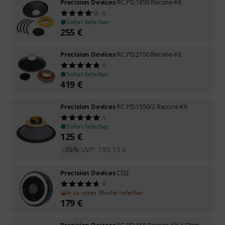
Precision Devices
RC.PD.1850 Recone-Kit
6
Sofort lieferbar
255
€
Precision Devices
RC.PD.2150 Recone-Kit
6
Sofort lieferbar
419
€
Precision Devices
RC.PD.1550/2 Recone-Kit
1
Sofort lieferbar
125
€
-35%
UVP:
193,13
€
Precision Devices
CD2
6
In ca. einer Woche lieferbar
179
€
Precision Devices
RC.PD.156 Recone-Kit 4 Ohm