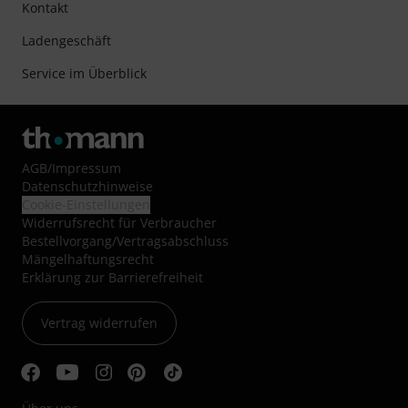
Kontakt
Ladengeschäft
Service im Überblick
AGB
/
Impressum
Datenschutzhinweise
Cookie-Einstellungen
Widerrufsrecht für Verbraucher
Bestellvorgang/Vertragsabschluss
Mängelhaftungsrecht
Erklärung zur Barrierefreiheit
Vertrag widerrufen