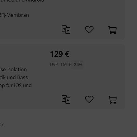
ABF)-Membran
129
€
UVP:
169
€
-24%
se-Isolation
tik und Bass
App für iOS und
9 €