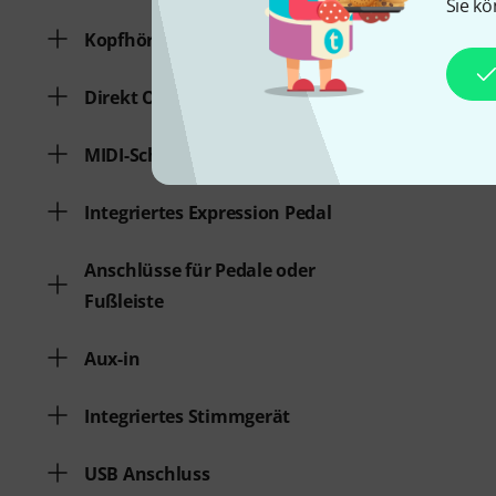
Sie kö
Kopfhöreranschluss
Direkt Out
MIDI-Schnittstelle
Integriertes Expression Pedal
Anschlüsse für Pedale oder
Fußleiste
Aux-in
Integriertes Stimmgerät
USB Anschluss