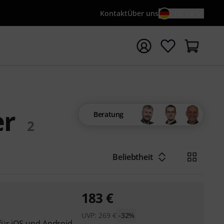
Kontakt
Über uns
DE / €
e mit Suchwort {searchTerm} starten
er
Beratung
2
Beliebtheit
183
€
UVP:
269
€
-32%
für iOS und Android