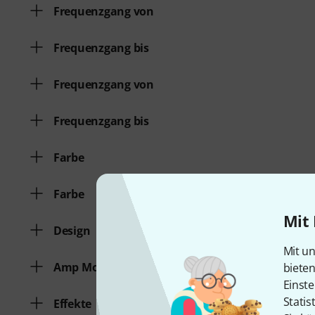
Frequenzgang von
Frequenzgang bis
Frequenzgang von
Frequenzgang bis
Farbe
Farbe
Mit 
Design
Mit un
Amp Modeling
biete
Einste
Statis
Effekte