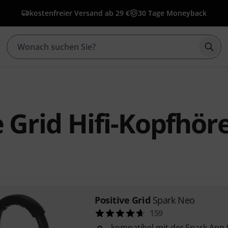
kostenfreier Versand ab 29 €
30 Tage Moneyback
Such
e Grid Hifi-Kopfhör
Positive Grid
Spark Neo
159
kompatibel mit der Spark App 