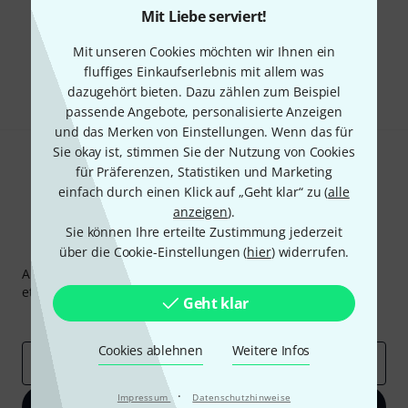
Mit Liebe serviert!
Gefällt Ihnen, was Sie sehen?
Mit unseren Cookies möchten wir Ihnen ein
fluffiges Einkaufserlebnis mit allem was
Teilen
Hilfe & Feedback
dazugehört bieten. Dazu zählen zum Beispiel
passende Angebote, personalisierte Anzeigen
und das Merken von Einstellungen. Wenn das für
Sie okay ist, stimmen Sie der Nutzung von Cookies
für Präferenzen, Statistiken und Marketing
einfach durch einen Klick auf „Geht klar“ zu (
alle
anzeigen
).
Sie können Ihre erteilte Zustimmung jederzeit
Thomann Newsletter
über die Cookie-Einstellungen (
hier
) widerrufen.
Abonniere den Thomann Newsletter und gewinne mit
etwas Glück einen von
50 Gutscheinen
über jeweils
50€
!
Geht klar
Inspirierende Beiträge
Deals
Thomann Insights
Cookies ablehnen
Weitere Infos
E-Mail-Adresse
*
·
Impressum
Datenschutzhinweise
Jetzt anmelden