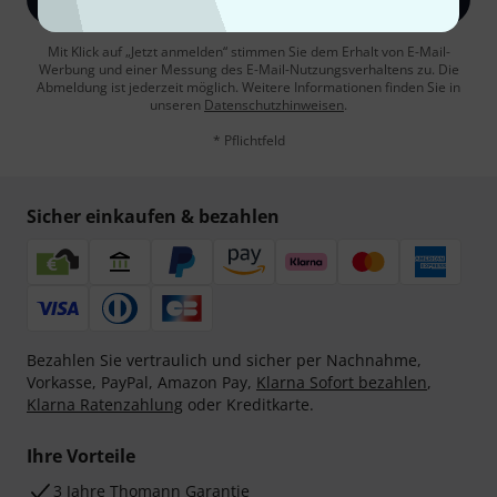
Mit Klick auf „Jetzt anmelden“ stimmen Sie dem Erhalt von E-Mail-
Werbung und einer Messung des E-Mail-Nutzungsverhaltens zu. Die
Abmeldung ist jederzeit möglich. Weitere Informationen finden Sie in
unseren
Datenschutzhinweisen
.
* Pflichtfeld
Sicher einkaufen & bezahlen
Bezahlen Sie vertraulich und sicher per Nachnahme,
Vorkasse, PayPal, Amazon Pay,
Klarna Sofort bezahlen
,
Klarna Ratenzahlung
oder Kreditkarte.
Ihre Vorteile
3 Jahre Thomann Garantie