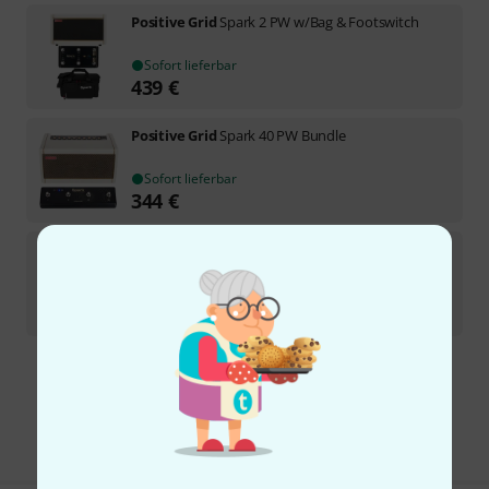
Positive Grid
Spark 2 PW w/Bag & Footswitch
Sofort lieferbar
439
€
Positive Grid
Spark 40 PW Bundle
Sofort lieferbar
344
€
Positive Grid
Reactor Control B-Stock
Sofort lieferbar
139
€
Kostenloser Versand ab 29 €
Alle Preise inkl. MwSt.