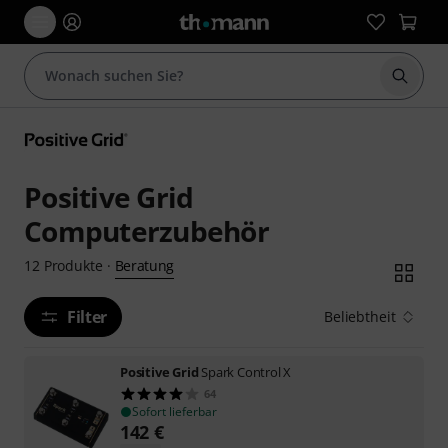
Suche 
Positive Grid
Computerzubehör
Beratung
12
Produkte
·
Filter
Beliebtheit
Positive Grid
Spark Control X
64
Sofort lieferbar
142
€