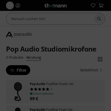
Suche 
Pop Audio Studiomikrofone
Beratung
3
Produkte
·
Filter
Beliebtheit
Pop Audio
Popfilter Studio Set
2
Sofort lieferbar
99
€
Pop Audio
Popfilter Foam Set