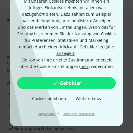
Mit unseren Cookies möchten wir Ihnen ein
fluffiges Einkaufserlebnis mit allem was
dazugehört bieten. Dazu zählen zum Beispiel
Sicher einkaufen & bezahlen
passende Angebote, personalisierte Anzeigen
und das Merken von Einstellungen. Wenn das für
Sie okay ist, stimmen Sie der Nutzung von Cookies
für Präferenzen, Statistiken und Marketing
einfach durch einen Klick auf „Geht klar“ zu (
alle
anzeigen
).
Bezahlen Sie vertraulich und sicher per Nachnahme,
Sie können Ihre erteilte Zustimmung jederzeit
Vorkasse, PayPal, Amazon Pay,
Klarna Sofort bezahlen
,
über die Cookie-Einstellungen (
hier
) widerrufen.
Klarna Ratenzahlung
oder Kreditkarte.
Geht klar
Ihre Vorteile
3 Jahre Thomann Garantie
Cookies ablehnen
Weitere Infos
30 Tage Money-Back-Garantie
·
Impressum
Datenschutzhinweise
Reparaturservice
Beratung durch Fachexperten