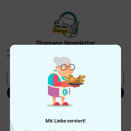
Thomann Newsletter
Abonniere den Thomann Newsletter und gewinne mit
etwas Glück einen von
50 Gutscheinen
über jeweils
50€
!
Inspirierende Beiträge
Deals
Thomann Insights
E-Mail-Adresse
*
Jetzt anmelden
Mit Klick auf „Jetzt anmelden“ stimmen Sie dem Erhalt von E-Mail-
Werbung und einer Messung des E-Mail-Nutzungsverhaltens zu. Die
Abmeldung ist jederzeit möglich. Weitere Informationen finden Sie in
Mit Liebe serviert!
unseren
Datenschutzhinweisen
.
* Pflichtfeld