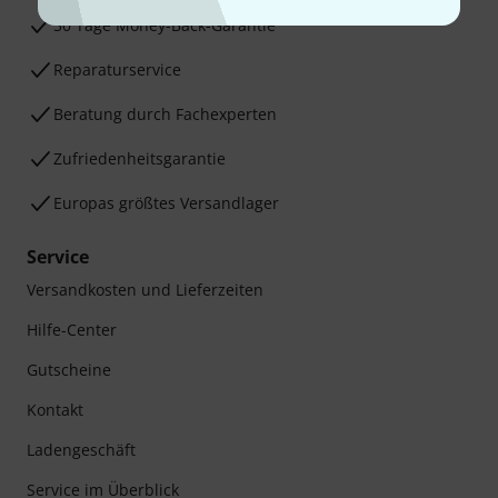
30 Tage Money-Back-Garantie
Reparaturservice
Beratung durch Fachexperten
Zufriedenheitsgarantie
Europas größtes Versandlager
Service
Versandkosten und Lieferzeiten
Hilfe-Center
Gutscheine
Kontakt
Ladengeschäft
Service im Überblick