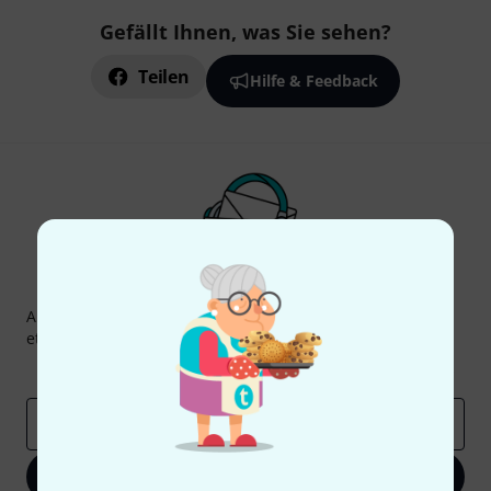
Gefällt Ihnen, was Sie sehen?
Teilen
Hilfe & Feedback
Thomann Newsletter
Abonniere den Thomann Newsletter und gewinne mit
etwas Glück einen von
50 Gutscheinen
über jeweils
50€
!
Inspirierende Beiträge
Deals
Thomann Insights
E-Mail-Adresse
*
Jetzt anmelden