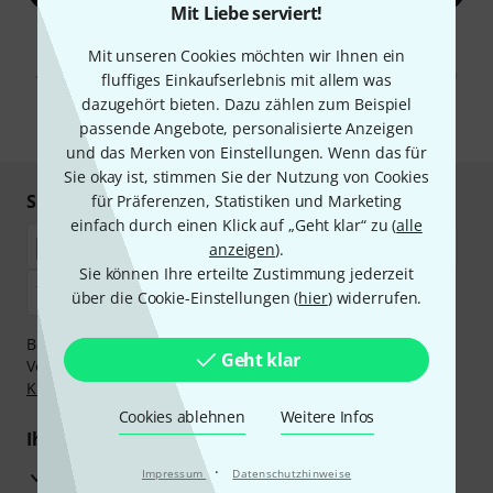
Mit Liebe serviert!
Mit Klick auf „Jetzt anmelden“ stimmen Sie dem Erhalt von E-Mail-
Mit unseren Cookies möchten wir Ihnen ein
Werbung und einer Messung des E-Mail-Nutzungsverhaltens zu. Die
Abmeldung ist jederzeit möglich. Weitere Informationen finden Sie in
fluffiges Einkaufserlebnis mit allem was
unseren
Datenschutzhinweisen
.
dazugehört bieten. Dazu zählen zum Beispiel
* Pflichtfeld
passende Angebote, personalisierte Anzeigen
und das Merken von Einstellungen. Wenn das für
Sie okay ist, stimmen Sie der Nutzung von Cookies
Sicher einkaufen & bezahlen
für Präferenzen, Statistiken und Marketing
einfach durch einen Klick auf „Geht klar“ zu (
alle
anzeigen
).
Sie können Ihre erteilte Zustimmung jederzeit
über die Cookie-Einstellungen (
hier
) widerrufen.
Bezahlen Sie vertraulich und sicher per Nachnahme,
Geht klar
Vorkasse, PayPal, Amazon Pay,
Klarna Sofort bezahlen
,
Klarna Ratenzahlung
oder Kreditkarte.
Cookies ablehnen
Weitere Infos
Ihre Vorteile
·
3 Jahre Thomann Garantie
Impressum
Datenschutzhinweise