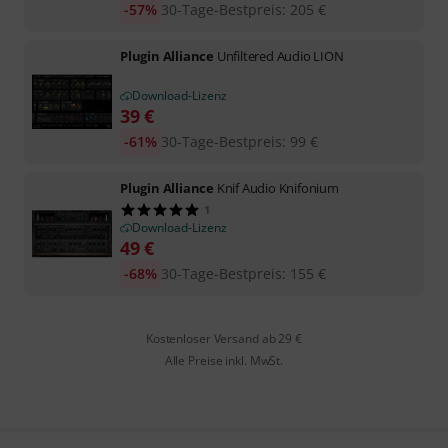
-57%
30-Tage-Bestpreis
:
205
€
Plugin Alliance
Unfiltered Audio LION
Download-Lizenz
39
€
-61%
30-Tage-Bestpreis
:
99
€
Plugin Alliance
Knif Audio Knifonium
1
Download-Lizenz
49
€
-68%
30-Tage-Bestpreis
:
155
€
Kostenloser Versand ab 29 €
Alle Preise inkl. MwSt.