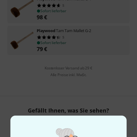
5
Sofort lieferbar
98
€
Playwood
Tam Tam Mallet G-2
5
Sofort lieferbar
79
€
Kostenloser Versand ab 29 €
Alle Preise inkl. MwSt.
Gefällt Ihnen, was Sie sehen?
Teilen
Hilfe & Feedback