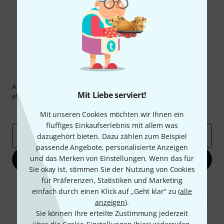
Thomann Newsletter
Abonniere den Thomann Newsletter und gewinne mit
Mit Liebe serviert!
etwas Glück einen von
50 Gutscheinen
über jeweils
50€
!
Inspirierende Beiträge
Deals
Thomann Insights
Mit unseren Cookies möchten wir Ihnen ein
fluffiges Einkaufserlebnis mit allem was
E-Mail-Adresse
*
dazugehört bieten. Dazu zählen zum Beispiel
passende Angebote, personalisierte Anzeigen
und das Merken von Einstellungen. Wenn das für
Jetzt anmelden
Sie okay ist, stimmen Sie der Nutzung von Cookies
für Präferenzen, Statistiken und Marketing
Mit Klick auf „Jetzt anmelden“ stimmen Sie dem Erhalt von E-Mail-
einfach durch einen Klick auf „Geht klar“ zu (
alle
Werbung und einer Messung des E-Mail-Nutzungsverhaltens zu. Die
Abmeldung ist jederzeit möglich. Weitere Informationen finden Sie in
anzeigen
).
unseren
Datenschutzhinweisen
.
Sie können Ihre erteilte Zustimmung jederzeit
* Pflichtfeld