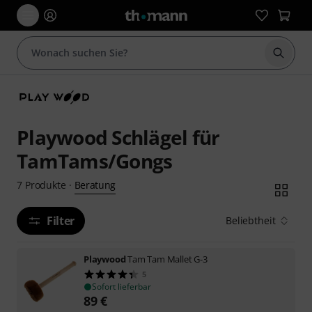
Suche 
Playwood Schlägel für
TamTams/Gongs
Beratung
7
Produkte
·
Filter
Beliebtheit
Playwood
Tam Tam Mallet G-3
5
Sofort lieferbar
89
€