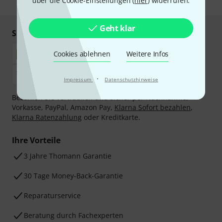
über die Cookie-Einstellungen (
hier
) widerrufen.
Geht klar
Sicher einkaufen & bezahlen
Cookies ablehnen
Weitere Infos
·
Impressum
Datenschutzhinweise
Bezahlen Sie vertraulich und sicher per Nachnahme,
Vorkasse, PayPal, Amazon Pay,
Klarna Sofort bezahlen
,
Klarna Ratenzahlung
oder Kreditkarte.
Ihre Vorteile
3 Jahre Thomann Garantie
30 Tage Money-Back-Garantie
Reparaturservice
Beratung durch Fachexperten