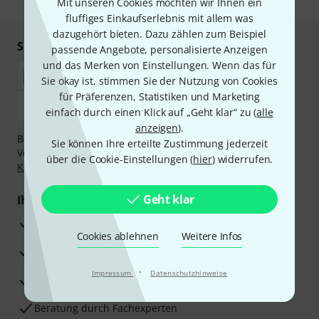
Mit unseren Cookies möchten wir Ihnen ein
fluffiges Einkaufserlebnis mit allem was
dazugehört bieten. Dazu zählen zum Beispiel
Sicher einkaufen & bezahlen
passende Angebote, personalisierte Anzeigen
und das Merken von Einstellungen. Wenn das für
Sie okay ist, stimmen Sie der Nutzung von Cookies
für Präferenzen, Statistiken und Marketing
einfach durch einen Klick auf „Geht klar“ zu (
alle
anzeigen
).
Bezahlen Sie vertraulich und sicher per Nachnahme,
Sie können Ihre erteilte Zustimmung jederzeit
Vorkasse, PayPal, Amazon Pay,
Klarna Sofort bezahlen
,
über die Cookie-Einstellungen (
hier
) widerrufen.
Klarna Ratenzahlung
oder Kreditkarte.
Geht klar
Ihre Vorteile
3 Jahre Thomann Garantie
Cookies ablehnen
Weitere Infos
30 Tage Money-Back-Garantie
·
Impressum
Datenschutzhinweise
Reparaturservice
Beratung durch Fachexperten