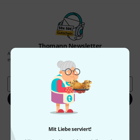
Thomann Newsletter
Abonniere den Thomann Newsletter und gewinne mit
etwas Glück einen von
50 Gutscheinen
über jeweils
50€
!
Inspirierende Beiträge
Deals
Thomann Insights
E-Mail-Adresse
*
Jetzt anmelden
Mit Klick auf „Jetzt anmelden“ stimmen Sie dem Erhalt von E-Mail-
Werbung und einer Messung des E-Mail-Nutzungsverhaltens zu. Die
Abmeldung ist jederzeit möglich. Weitere Informationen finden Sie in
Mit Liebe serviert!
unseren
Datenschutzhinweisen
.
* Pflichtfeld