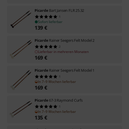
Picarde
Bart Jansen FLR 25.32
1
Sofort lieferbar
139
€
Picarde
Rainer Seegers Felt Model 2
2
Lieferbar in mehreren Monaten
169
€
Picarde
Rainer Seegers Felt Model 1
1
In 7–9 Wochen lieferbar
169
€
Picarde
67-3 Raymond Curfs
1
In 7–9 Wochen lieferbar
135
€