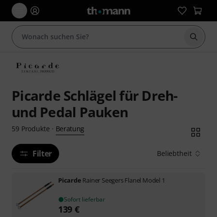
Suche 
Picarde Schlägel für Dreh-
und Pedal Pauken
Beratung
59
Produkte
·
Filter
Beliebtheit
Picarde
Rainer Seegers Flanel Model 1
Sofort lieferbar
139
€