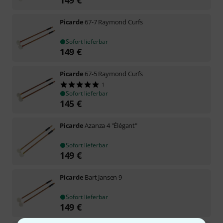
Picarde
67-7 Raymond Curfs
Sofort lieferbar
149
€
Picarde
67-5 Raymond Curfs
1
Sofort lieferbar
145
€
Picarde
Azanza 4 "Élégant"
Sofort lieferbar
149
€
Picarde
Bart Jansen 9
Sofort lieferbar
149
€