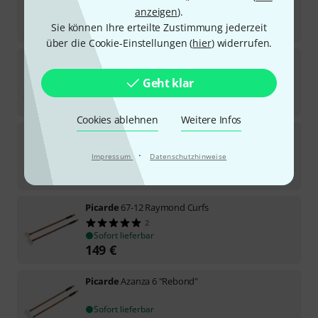
anzeigen
).
Sofort lieferbar
139
€
Sie können Ihre erteilte Zustimmung jederzeit
über die Cookie-Einstellungen (
hier
) widerrufen.
Picarde
Bart Jansen 6
2
Geht klar
Sofort lieferbar
149
€
Cookies ablehnen
Weitere Infos
Picarde
Bart Jansen FLD 21.32
·
Impressum
Datenschutzhinweise
Sofort lieferbar
139
€
Picarde
67-12 Raymond Curfs
2
Sofort lieferbar
149
€
Picarde
Azanza 6 "Rebond"
Sofort lieferbar