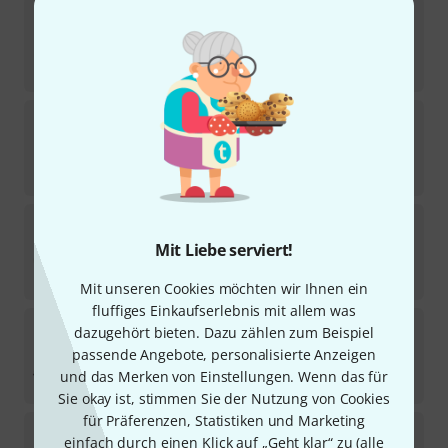
Picarde
Bart Jansen SLFL 26.28.13
1
Sofort lieferbar
139
€
Picarde
Bart Jansen FLM 21.35
1
Sofort lieferbar
139
€
Picarde
67-2 Raymond Curfs
Mit Liebe serviert!
Sofort lieferbar
135
€
Mit unseren Cookies möchten wir Ihnen ein
fluffiges Einkaufserlebnis mit allem was
Picarde
Bart Jansen FLD 21.34
dazugehört bieten. Dazu zählen zum Beispiel
passende Angebote, personalisierte Anzeigen
Sofort lieferbar
und das Merken von Einstellungen. Wenn das für
139
€
Sie okay ist, stimmen Sie der Nutzung von Cookies
für Präferenzen, Statistiken und Marketing
Picarde
Bart Jansen FLM 24.34
einfach durch einen Klick auf „Geht klar“ zu (
alle